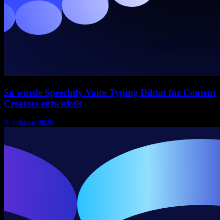
So wurde Speechify Voice Typing Diktat für Content
Creators entwickelt
3. Februar 2026