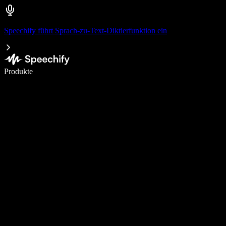
Speechify führt Sprach-zu-Text-Diktierfunktion ein
5× schneller schreiben mit Spracheingabe
Produkte
Mehr erfahren