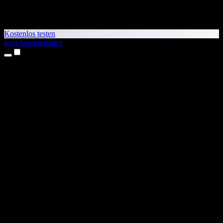
Kostenlos testen
Jetzt herunterladen
Produkte
Texte vorlesen lassen
iPhone- & iPad-Apps
Android-App
Chrome-Erweiterung
Edge-Erweiterung
Web-App
Mac-App
Windows-App