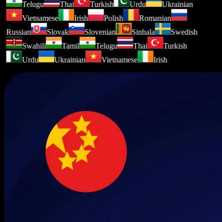
Telugu
Thai
Turkish
Urdu
Ukrainian
Vietnamese
Irish
Polish
Romanian
Russian
Slovak
Slovenian
Sinhala
Swedish
Swahili
Tamil
Telugu
Thai
Turkish
Urdu
Ukrainian
Vietnamese
Irish