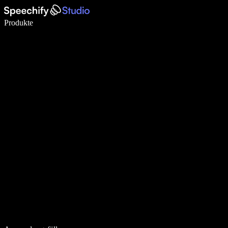
5× schneller schreiben mit Spracheingabe
Produkte
Mehr erfahren