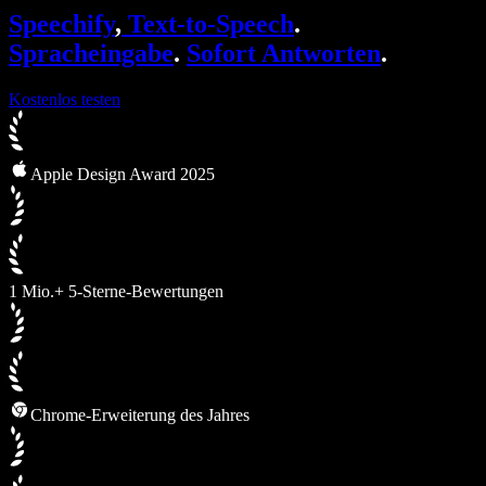
SIMBA Voice Agents
Speechify
,
Text-to-Speech
.
Speechify für Entwickler
Spracheingabe
.
Sofort Antworten
.
Kostenlos testen
Apple Design Award 2025
1 Mio.+ 5-Sterne-Bewertungen
Chrome-Erweiterung des Jahres