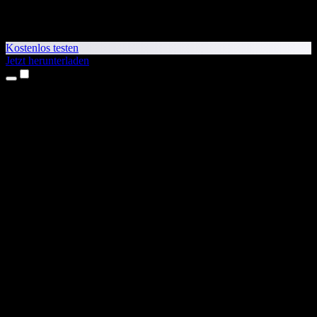
Kostenlos testen
Jetzt herunterladen
Produkte
Texte vorlesen lassen
iPhone- & iPad-Apps
Android-App
Chrome-Erweiterung
Edge-Erweiterung
Web-App
Mac-App
Windows-App