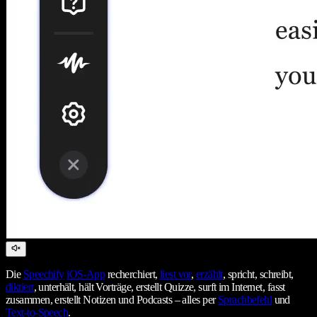
Die
Speechify
iOS-App
recherchiert,
liest vor
,
erzählt
, spricht, schreibt,
diktiert
, unterhält, hält Vorträge, erstellt Quizze, surft im Internet, fasst
zusammen, erstellt Notizen und Podcasts – alles per
Sprachbefehl
und
Text-to-Speech
.