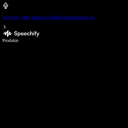
Speechify führt Sprach-zu-Text-Diktierfunktion ein
5× schneller schreiben mit Spracheingabe
Produkte
Mehr erfahren