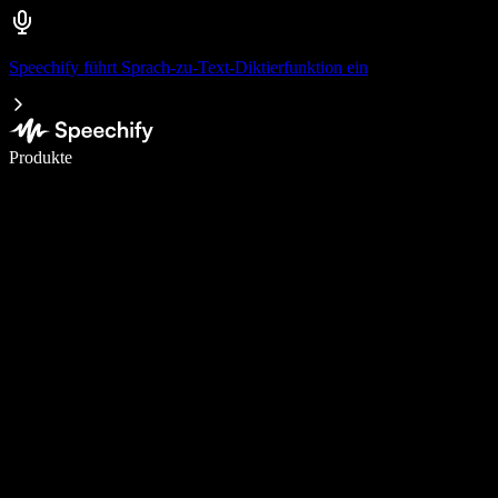
Speechify führt Sprach-zu-Text-Diktierfunktion ein
5× schneller schreiben mit Spracheingabe
Produkte
Mehr erfahren