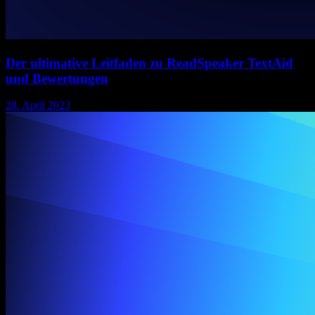
Der ultimative Leitfaden zu ReadSpeaker TextAid
und Bewertungen
28. April 2023