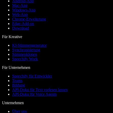
Android-App
Mac-App
Windows-App
Web-App
Chrome-Erweiterung
Edge-Add-on
Download
Für Kreative
KI-Stimmengenerator
Synchronisierung
Stimmenklonen
Speechify Work
Für Unternehmen
Speechify für Entwickler
Teams
Bildung
API-Doku für Text vorlesen lassen
API-Doku für Voice Agents
Unternehmen
Über uns