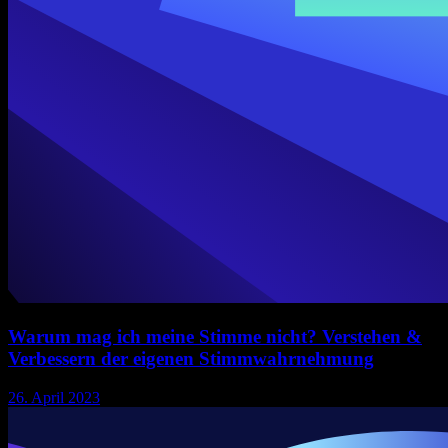
Warum mag ich meine Stimme nicht? Verstehen &
Verbessern der eigenen Stimmwahrnehmung
26. April 2023