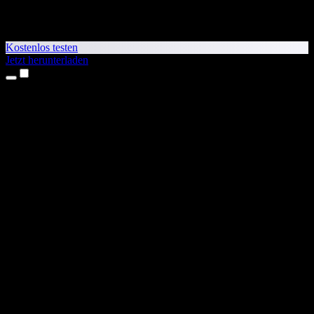
Kostenlos testen
Jetzt herunterladen
Produkte
Texte vorlesen lassen
iPhone- & iPad-Apps
Android-App
Chrome-Erweiterung
Edge-Erweiterung
Web-App
Mac-App
Windows-App