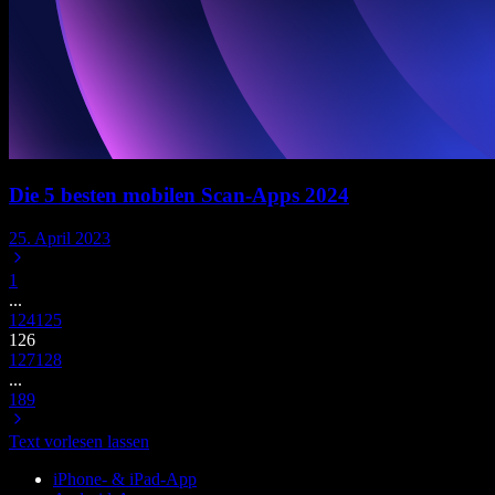
Die 5 besten mobilen Scan-Apps 2024
25. April 2023
1
...
124
125
126
127
128
...
189
Text vorlesen lassen
iPhone- & iPad-App