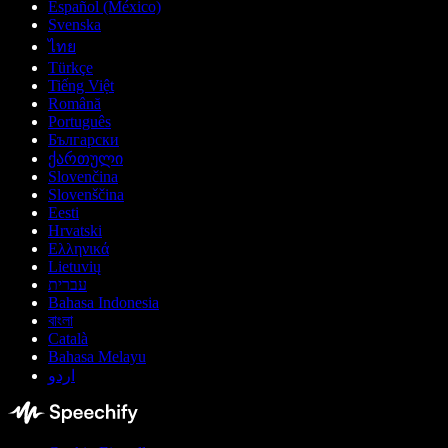
Español (México)
Svenska
ไทย
Türkçe
Tiếng Việt
Română
Português
Български
ქართული
Slovenčina
Slovenščina
Eesti
Hrvatski
Ελληνικά
Lietuvių
עברית
Bahasa Indonesia
বাংলা
Català
Bahasa Melayu
اردو