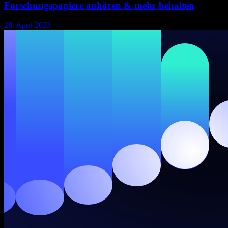
Forschungspapiere anhören & mehr behalten
28. April 2023