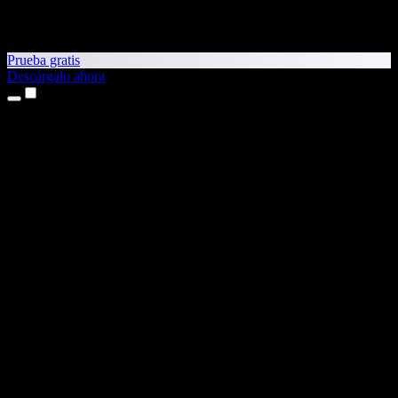
Prueba gratis
Descárgalo ahora
Productos
Texto a voz
Apps para iPhone y iPad
App para Android
Extensión para Chrome
Extensión para Edge
App web
App para Mac