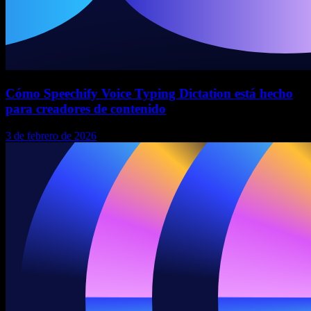
Cómo Speechify Voice Typing Dictation está hecho
para creadores de contenido
3 de febrero de 2026