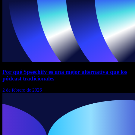
Por qué Speechify es una mejor alternativa que los
pódcast tradicionales
2 de febrero de 2026