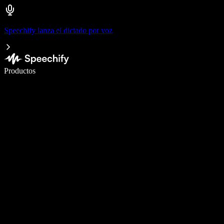
Speechify lanza el dictado por voz
Escribe 5× más rápido con dictado por voz
Productos
Más información