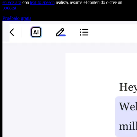
en voz alta
con
text-to-speech
realista, resuma el contenido o cree un
podcast
Pruébalo gratis