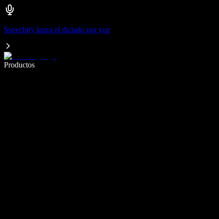
Speechify lanza el dictado por voz
Escribe 5× más rápido con dictado por voz
Productos
Más información