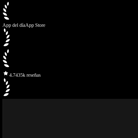
App del día
App Store
4.7
435k reseñas