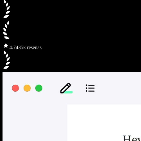
4.7
435k reseñas