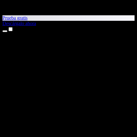
Prueba gratis
Descárgalo ahora
Productos
Texto a voz
Apps para iPhone y iPad
App para Android
Extensión para Chrome
Extensión para Edge
App web
App para Mac
App para Windows