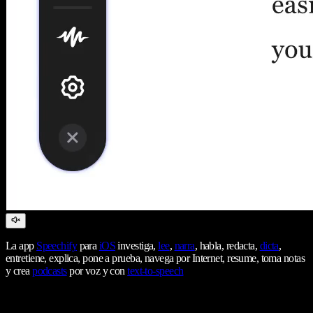
La app
Speechify
para
iOS
investiga,
lee
,
narra
, habla, redacta,
dicta
,
entretiene, explica, pone a prueba, navega por Internet, resume, toma notas
y crea
podcasts
por voz y con
text-to-speech