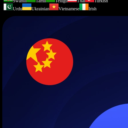
Swahili
Tamil
Telugu
Thai
Turkish
Urdu
Ukrainian
Vietnamese
Irish