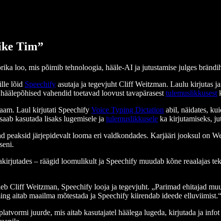
Like Tim”
ka loo, mis põimib tehnoloogia, hääle-AI ja jutustamise julges brändi
lle lõid
Speechify
asutaja ja tegevjuht Cliff Weitzman. Laulu kirjutas 
 häälepõhised vahendid toetavad loovust tavapärasest
tulemuslikkusest
k
aam. Laul kirjutati Speechify
Voice Typing Dictation
abil, näidates, kui
 saab kasutada lisaks lugemisele ja
tulemuslikkusele
ka kirjutamiseks, ju
d peaksid järjepidevalt looma eri valdkondades. Karjääri jooksul on W
seni.
kirjutades – räägid loomulikult ja Speechify muudab kõne reaalajas te
ütleb Cliff Weitzman, Speechify looja ja tegevjuht. „Parimad ehitajad mu
ng aitab maailma mõtestada ja Speechify kiirendab ideede elluviimist.
atvormi juurde, mis aitab kasutajatel häälega lugeda, kirjutada ja inf