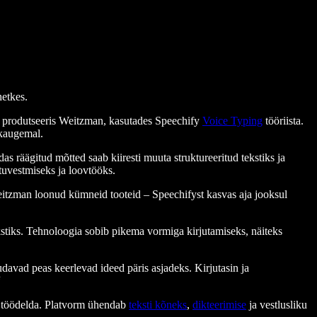
hetkes.
ja produtseeris Weitzman, kasutades Speechify
Voice Typing
tööriista.
augemal.
das räägitud mõtted saab kiiresti muuta struktureeritud tekstiks ja
tuvestmiseks ja loovtööks.
eitzman loonud kümneid tooteid – Speechifyst kasvas aja jooksul
kstiks. Tehnoloogia sobib pikema vormiga kirjutamiseks, näiteks
udavad peas keerlevad ideed päris asjadeks. Kirjutasin ja
“
ot töödelda. Platvorm ühendab
teksti kõneks
,
dikteerimise
ja vestlusliku