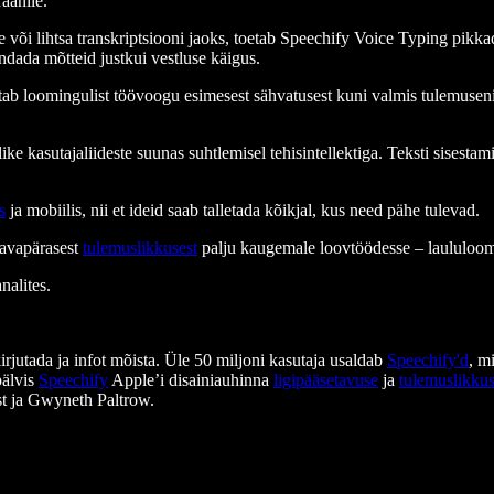
aanile.
või lihtsa transkriptsiooni jaoks, toetab Speechify Voice Typing pikkad
ndada mõtteid justkui vestluse käigus.
ab loomingulist töövoogu esimesest sähvatusest kuni valmis tulemuseni.
 kasutajaliideste suunas suhtlemisel tehisintellektiga. Teksti sisestam
s
ja mobiilis, nii et ideid saab talletada kõikjal, kus need pähe tulevad.
tavapärasest
tulemuslikkusest
palju kaugemale loovtöödesse – laululoome
nalites.
kirjutada ja infot mõista. Üle 50 miljoni kasutaja usaldab
Speechify'd
, m
pälvis
Speechify
Apple’i disainiauhinna
ligipääsetavuse
ja
tulemuslikku
t ja Gwyneth Paltrow.