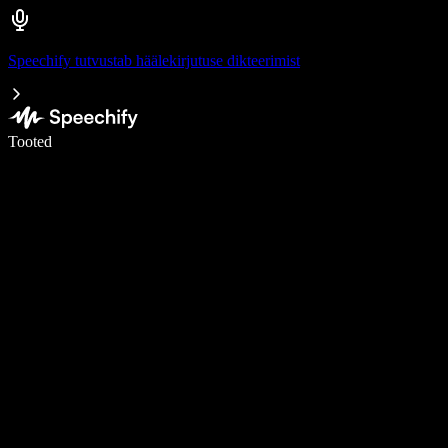
Speechify tutvustab häälekirjutuse dikteerimist
Kirjuta häälega 5× kiiremini
Tooted
Loe lähemalt