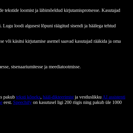
e tekstide loomist ja läbimõeldud kirjutamisprotsesse. Kasutajad
 Lugu loodi algusest lõpuni räägitud sisendi ja häälega tehtud
ise või käsitsi kirjutamise asemel saavad kasutajad rääkida ja oma
sse, stsenaariumitesse ja meediatootmisse.
is pakub
teksti kõneks
,
hääl-dikteerimist
ja vestluslikku
AI assistenti
se
eest.
Speechify
on kasutusel ligi 200 riigis ning pakub üle 1000