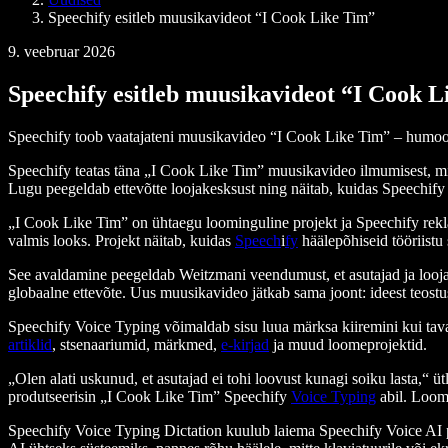
Speechify esitleb muusikavideot “I Cook Like Tim”
9. veebruar 2026
Speechify esitleb muusikavideot “I Cook 
Speechify toob vaatajateni muusikavideo “I Cook Like Tim” – humoori
Speechify teatas täna „I Cook Like Tim” muusikavideo ilmumisest, mi
Lugu peegeldab ettevõtte loojakesksust ning näitab, kuidas Speechify
„I Cook Like Tim” on ühtaegu loominguline projekt ja Speechify rekl
valmis looks. Projekt näitab, kuidas
Speech
i
fy
häälepõhiseid tööriistu
See avaldamine peegeldab Weitzmani veendumust, et asutajad ja looja
globaalne ettevõte. Uus muusikavideo jätkab sama joont: ideest teostu
Speechify Voice Typing võimaldab sisu luua märksa kiiremini kui tava
artiklid
, stsenaariumid, märkmed,
e-kirjad
ja muud loomeprojektid.
„Olen alati uskunud, et asutajad ei tohi loovust kunagi soiku lasta,“ 
produtseerisin „I Cook Like Tim” Speechify
Voice Typing
abil. Loomi
Speechify Voice Typing Dictation kuulub laiema Speechify Voice AI pl