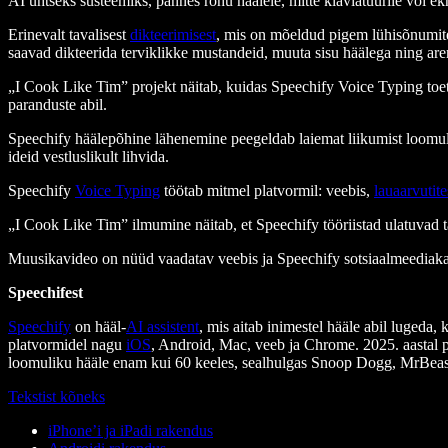
AI ühtseks süsteemiks, pannes rõhu häälele, mitte klaviatuurile või ekr
Erinevalt tavalisest
dikteerimisest
, mis on mõeldud pigem lühisõnumite 
saavad dikteerida terviklikke mustandeid, muuta sisu häälega ning are
„I Cook Like Tim” projekt näitab, kuidas Speechify Voice Typing toet
paranduste abil.
Speechify häälepõhine lähenemine peegeldab laiemat liikumist loomulike
ideid vestluslikult lihvida.
Speechify
Voice Typing
töötab mitmel platvormil: veebis,
lauaarvutite
„I Cook Like Tim” ilmumine näitab, et Speechify tööriistad ulatuvad 
Muusikavideo on nüüd vaadatav veebis ja Speechify sotsiaalmeediaka
Speechifest
Speechify
on hääl-
AI assistent
, mis aitab inimestel hääle abil lugeda, 
platvormidel nagu
iOS
, Android, Mac, veeb ja Chrome. 2025. aastal 
loomuliku hääle enam kui 60 keeles, sealhulgas Snoop Dogg, MrBeas
Tekstist kõneks
iPhone’i ja iPadi rakendus