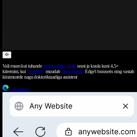
Vali enam kui tuhande
tehisintellekti hääle
seast ja kuula kuni 4,5×
kiiremini, kui
Speechify
muudab
teksti kõneks
Edge'i brauseris ning vastab
küsimustele nagu doktorikraadiga assistent
Lisa Edge'i