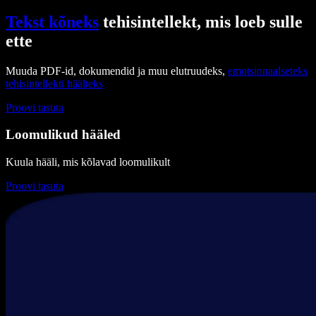
Tekst kõneks
tehisintellekt, mis loeb sulle
ette
Muuda PDF-id, dokumendid ja muu elutruudeks,
emotsionaalseteks
tehisintellekti häälteks
Proovi tasuta
Loomulikud hääled
Kuula hääli, mis kõlavad loomulikult
Proovi tasuta