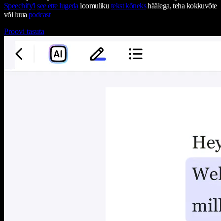
Speechify'l
see ette lugeda
loomuliku
tekst kõneks
häälega, teha kokkuvõte
või luua
podcast
Proovi tasuta