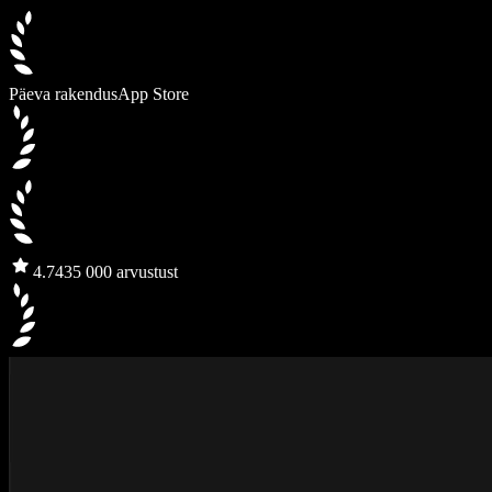
Päeva rakendus
App Store
4.7
435 000 arvustust