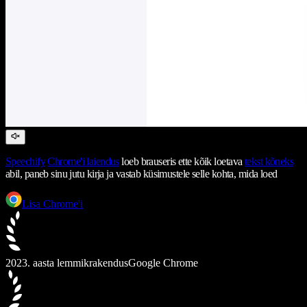
Speechify
Chrome'i laiendus
loeb brauseris ette kõik loetava
tekst kõneks
abil, paneb sinu jutu kirja ja vastab küsimustele selle kohta, mida loed
Lisa Chrome'i
2023. aasta lemmikrakendus
Google Chrome