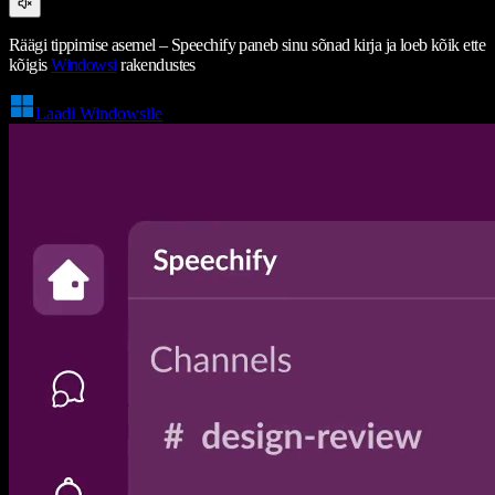
Räägi tippimise asemel – Speechify paneb sinu sõnad kirja ja loeb kõik ette
kõigis
Windowsi
rakendustes
Laadi Windowsile