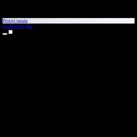
Proovi tasuta
Laadi kohe alla
Tooted
Tekst kõneks
iPhone’i ja iPadi rakendused
Androidi rakendus
Chrome’i laiendus
Edge’i laiendus
Veebirakendus
Maci rakendus
Windowsi rakendus