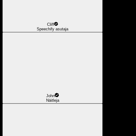
Cliff
Speechify asutaja
John
Näitleja