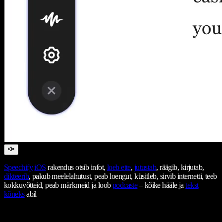
Speechify
iOS
rakendus otsib infot,
loeb ette
,
jutustab
, räägib, kirjutab,
dikteerib
, pakub meelelahutust, peab loengut, küsitleb, sirvib internetti, teeb
kokkuvõtteid, peab märkmeid ja loob
podcaste
– kõike hääle ja
tekst
kõneks
abil