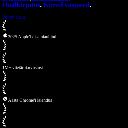
Häälkirjutus
.
Kiired vastused
.
Proovi tasuta
2025 Apple'i disainiauhind
1M+ viietärniarvustust
Aasta Chrome'i laiendus