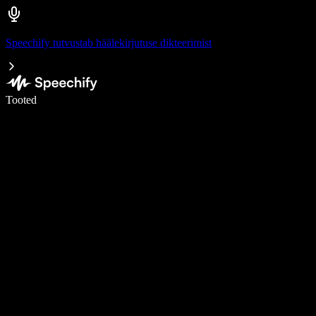
Speechify tutvustab häälekirjutuse dikteerimist
Kirjuta häälega 5× kiiremini
Tooted
Loe lähemalt