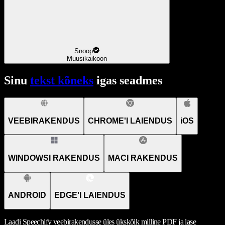
Snoop
Muusikaikoon
Sinu
tekst kõneks
igas seadmes
VEEBIRAKENDUS
CHROME'I LAIENDUS
iOS
WINDOWSI RAKENDUS
MACI RAKENDUS
ANDROID
EDGE'I LAIENDUS
Laadi Speechify veebirakendusse üles ükskõik milline PDF ja lase