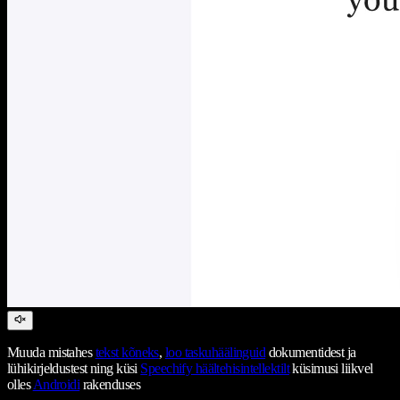
Muuda mistahes
tekst kõneks
,
loo taskuhäälinguid
dokumentidest ja
lühikirjeldustest ning küsi
Speechify häältehisintellektilt
küsimusi liikvel
olles
Androidi
rakenduses