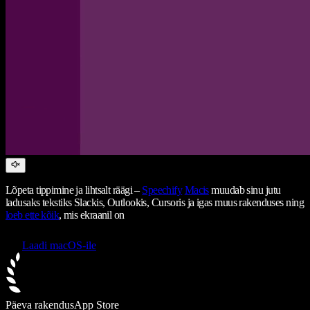
Lõpeta tippimine ja lihtsalt räägi –
Speechify
Macis
muudab sinu jutu
ladusaks tekstiks Slackis, Outlookis, Cursoris ja igas muus rakenduses ning
loeb ette kõik
, mis ekraanil on
Laadi macOS-ile
Päeva rakendus
App Store