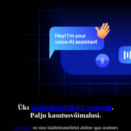
Üks
häältehisintellekti assistent
.
Palju kasutusvõimalusi.
Speechify
on sinu häältehisintellekti abiline igas seadmes