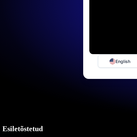
English
Esiletõstetud