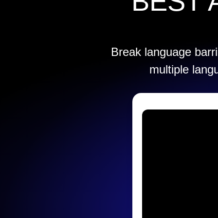
BEST 
Break language barrie
multiple lang