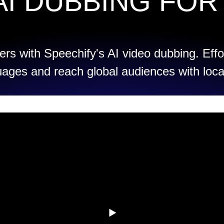
AI DUBBING FOR
rs with Speechify's AI video dubbing. Effo
uages and reach global audiences with loca