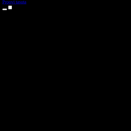
Proovi tasuta
Tooted
Tekst kõneks
iPhone’i ja iPadi rakendused
Androidi rakendus
Chrome’i laiendus
Edge’i laiendus
Veebirakendus
Maci rakendus
Windowsi rakendus
AI häältegeneraator
Pealelugemine
Dublaaž
Hääle kloonimine