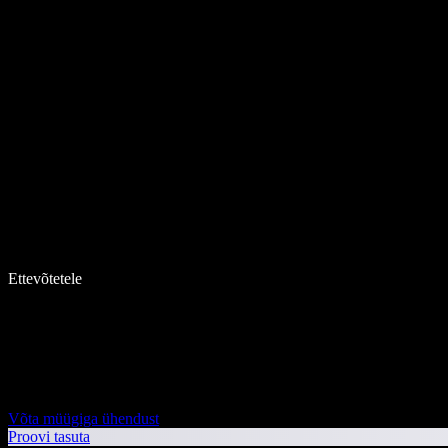
Ettevõtetele
Võta müügiga ühendust
Proovi tasuta