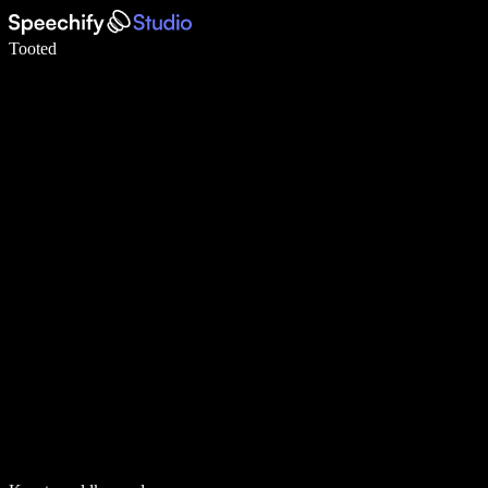
Kirjuta häälega 5× kiiremini
Tooted
Loe lähemalt