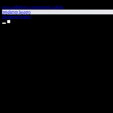
დაუკავშირდი გაყიდვების გუნდს
უფასოდ სცადე
უფასოდ სცადე
პროდუქტები
ტექსტი ხმაში
iPhone & iPad აპები
Android აპი
Chrome გაფართოება
Edge გაფართოება
ვებაპი
Mac აპი