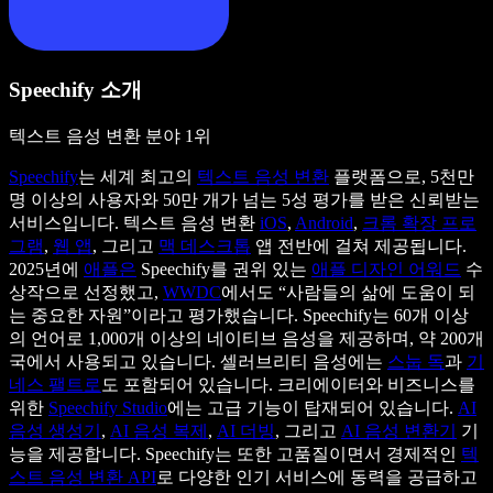
Speechify 소개
텍스트 음성 변환 분야 1위
Speechify
는 세계 최고의
텍스트 음성 변환
플랫폼으로, 5천만
명 이상의 사용자와 50만 개가 넘는 5성 평가를 받은 신뢰받는
서비스입니다. 텍스트 음성 변환
iOS
,
Android
,
크롬 확장 프로
그램
,
웹 앱
, 그리고
맥 데스크톱
앱 전반에 걸쳐 제공됩니다.
2025년에
애플은
Speechify를 권위 있는
애플 디자인 어워드
수
상작으로 선정했고,
WWDC
에서도 “사람들의 삶에 도움이 되
는 중요한 자원”이라고 평가했습니다. Speechify는 60개 이상
의 언어로 1,000개 이상의 네이티브 음성을 제공하며, 약 200개
국에서 사용되고 있습니다. 셀러브리티 음성에는
스눕 독
과
기
네스 팰트로
도 포함되어 있습니다. 크리에이터와 비즈니스를
위한
Speechify Studio
에는 고급 기능이 탑재되어 있습니다.
AI
음성 생성기
,
AI 음성 복제
,
AI 더빙
, 그리고
AI 음성 변환기
기
능을 제공합니다. Speechify는 또한 고품질이면서 경제적인
텍
스트 음성 변환 API
로 다양한 인기 서비스에 동력을 공급하고