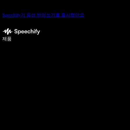
Speechify가 음성 받아쓰기를 출시했어요
음성 입력으로 5배 더 빠르게 작성하세요
제품
자세히 보기