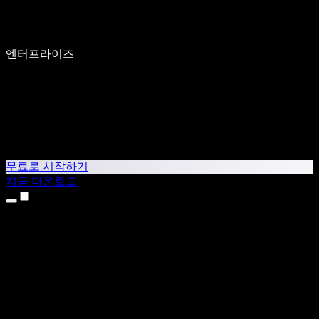
엔터프라이즈
무료로 시작하기
지금 다운로드
제품
텍스트 음성 변환
iPhone & iPad 앱