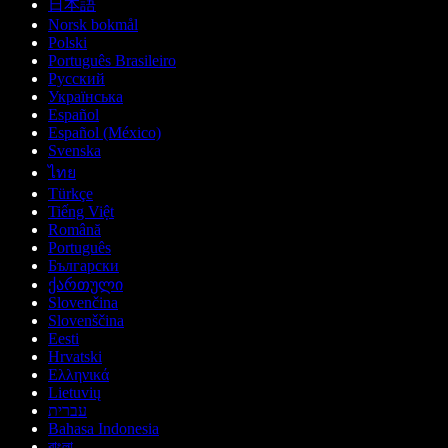
日本語
Norsk bokmål
Polski
Português Brasileiro
Русский
Українська
Español
Español (México)
Svenska
ไทย
Türkçe
Tiếng Việt
Română
Português
Български
ქართული
Slovenčina
Slovenščina
Eesti
Hrvatski
Ελληνικά
Lietuvių
עברית
Bahasa Indonesia
বাংলা