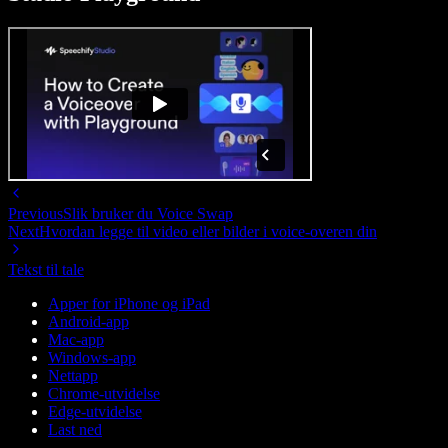
Previous
Slik bruker du Voice Swap
Next
Hvordan legge til video eller bilder i voice-overen din
Tekst til tale
Apper for iPhone og iPad
Android-app
Mac-app
Windows-app
Nettapp
Chrome-utvidelse
Edge-utvidelse
Last ned