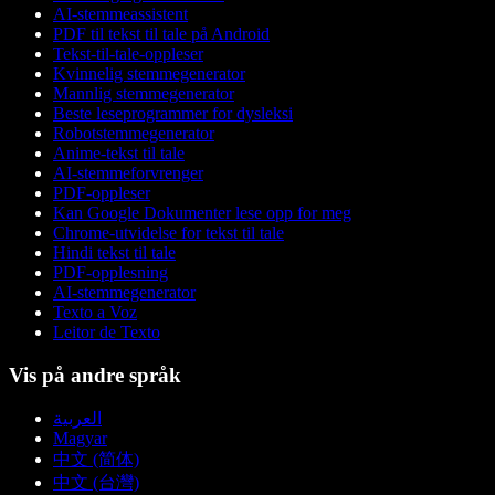
AI-stemmeassistent
PDF til tekst til tale på Android
Tekst-til-tale-oppleser
Kvinnelig stemmegenerator
Mannlig stemmegenerator
Beste leseprogrammer for dysleksi
Robotstemmegenerator
Anime-tekst til tale
AI-stemmeforvrenger
PDF-oppleser
Kan Google Dokumenter lese opp for meg
Chrome-utvidelse for tekst til tale
Hindi tekst til tale
PDF-opplesning
AI-stemmegenerator
Texto a Voz
Leitor de Texto
Vis på andre språk
العربية
Magyar
中文 (简体)
中文 (台灣)