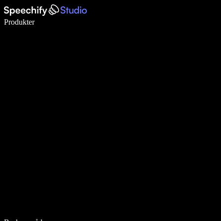
Skriv 5× raskere med diktering
Produkter
Les mer