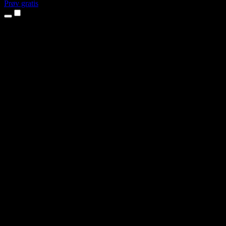
Prøv gratis
Produkter
Tekst til tale
iPhone- og iPad-apper
Android-app
Chrome-utvidelse
Edge-utvidelse
Nettapp
Mac-app
Windows-app
AI-stemmegenerator
Voiceover
Dubbing