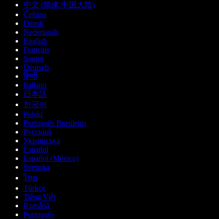
中文 (简体 中国大陆)
Čeština
Dansk
Nederlands
English
Français
Suomi
Deutsch
हिन्दी
Italiano
日本語
한국어
Polski
Português Brasileiro
Русский
Українська
Español
Español (México)
Svenska
ไทย
Türkçe
Tiếng Việt
Română
Português