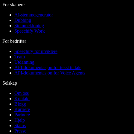
For skapere
AI-stemmegenerator
Dubbing
Stemmekloning
Speechify Work
For bedrifter
Speechify for utviklere
Team
Utdanning
API-dokumentasjon for tekst til tale
API-dokumentasjon for Voice Agents
Selskap
Om oss
Kontakt
Blogg
Karriere
Partnere
Hjelp
Status
Presse