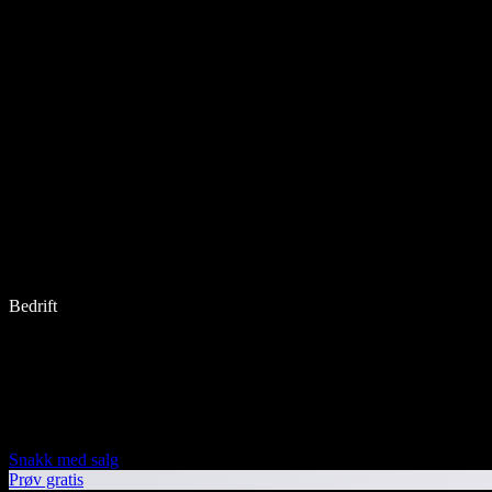
Bedrift
Snakk med salg
Prøv gratis