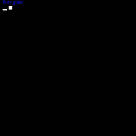
Prøv gratis
Produkter
Tekst til tale
iPhone- og iPad-apper
Android-app
Chrome-utvidelse
Edge-utvidelse
Nettapp
Mac-app
Windows-app
AI-stemmegenerator
Voiceover
Dubbing