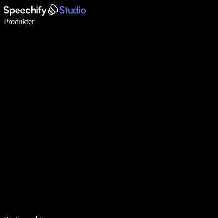
Skriv 5× raskere med diktering
Produkter
Les mer