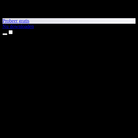
Probeer gratis
Nu downloaden
Producten
Tekst-naar-spraak
iPhone- en iPad-apps
Android-app
Chrome-extensie
Edge-extensie
Webapp
Mac-app