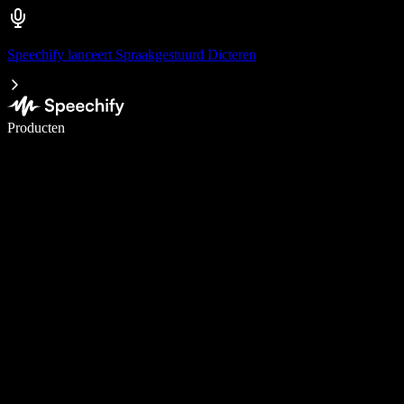
Speechify lanceert Spraakgestuurd Dicteren
Schrijf 5× sneller met spraaktypen
Producten
Meer informatie