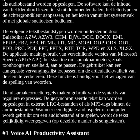
als audiobestand worden opgeslagen. De software kan de inhoud
van het klembord lezen, tekst uit documenten halen, het lettertype en
de achtergrondkleur aanpassen, en het lezen vanuit het systeemvak
of met globale sneltoetsen bedienen.
De volgende tekstbestandstypen worden ondersteund door
Balabolka: AZW, AZW3, CHM, DjVu, DOC, DOCX, EML,
EPUB, FB2, FB3, HTML, LIT, MD, MOBI, ODP, ODS, ODT,
PDB, PRC, PDF, PPT, PPTX, RTF, TCR, WPD en XLS, XLSX.
De applicatie maakt gebruik van verschillende versies van Microsoft
Speech API (SAPI); het staat toe om spraakparameters, zoals
toonhoogte en snelheid, aan te passen. De gebruiker kan een
aangepaste vervangingslijst toepassen om de articulatiekwaliteit van
de stem te verbeteren. Deze functie is handig voor het wijzigen van
de spelling van woorden.
De uitspraakcorrectieregels maken gebruik van de syntaxis van
reguliere expressies. De gesynchroniseerde tekst kan worden
opgeslagen in externe LRC-bestanden of als MP3-tags binnen de
audiobestanden. Wanneer een digitale audiospeler of computer
wordt gebruikt om een audiobestand af te spelen, wordt de tekst
gelijktijdig weergegeven (op dezelfde manier als songteksten).
#1 Voice AI Productivity Assistant