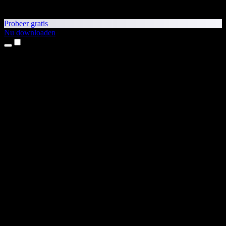
Probeer gratis
Nu downloaden
Producten
Tekst-naar-spraak
iPhone- en iPad-apps
Android-app
Chrome-extensie
Edge-extensie
Webapp
Mac-app
Windows-app
AI-stemgenerator
Voice-over
Nasynchronisatie
Stemklonen