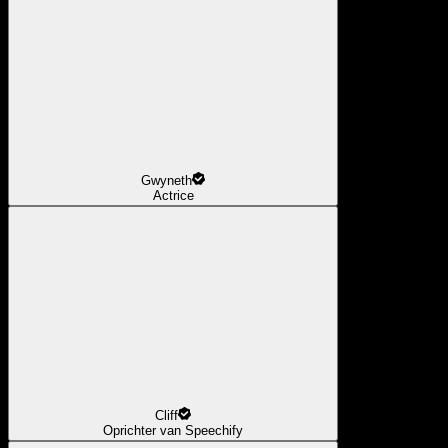
Gwyneth
Actrice
Cliff
Oprichter van Speechify