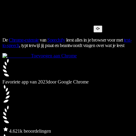
De
Chrome-extensie
van
Speechify
leest alles in je browser voor met
text-
to-speech
, typt terwijl jij praat en beantwoordt vragen over wat je leest
Toevoegen aan Chrome
Favoriete app van 2023
door Google Chrome
4.6
21k beoordelingen