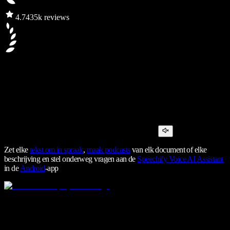
4.7
435k reviews
Zet elke
tekst om in spraak
,
maak podcasts
van elk document of elke
beschrijving en stel onderweg vragen aan de
Speechify Voice AI Assistant
in de
Android
-app