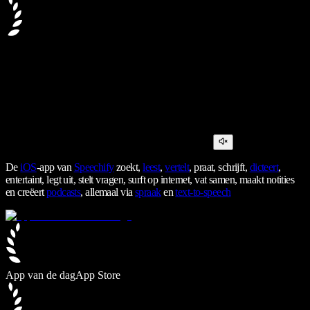
De
iOS
-app van
Speechify
zoekt,
leest
,
vertelt
, praat, schrijft,
dicteert
,
entertaint, legt uit, stelt vragen, surft op internet, vat samen, maakt notities
en creëert
podcasts
, allemaal via
spraak
en
text-to-speech
App van de dag
App Store