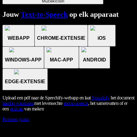
Muziekicoon
Jouw
Text-to-Speech
op elk apparaat
WEBAPP
CHROME-EXTENSIE
iOS
WINDOWS-APP
MAC-APP
ANDROID
EDGE-EXTENSIE
Upload een pdf naar de Speechify-webapp en laat
Speechify
het document
hardop voorlezen
met levensechte
text-to-speech
, het samenvatten of er
een
podcast
van maken
Probeer gratis