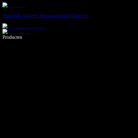
Speechify lanceert Spraakgestuurd Dicteren
Schrijf 5× sneller met spraaktypen
Producten
Meer informatie