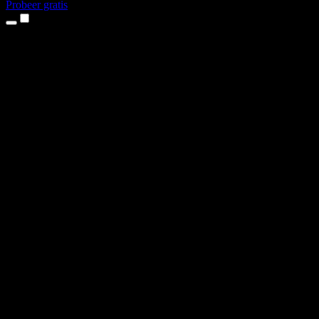
Probeer gratis
Producten
Tekst-naar-spraak
iPhone- en iPad-apps
Android-app
Chrome-extensie
Edge-extensie
Webapp
Mac-app
Windows-app
AI-stemgenerator
Voice-over
Nasynchronisatie