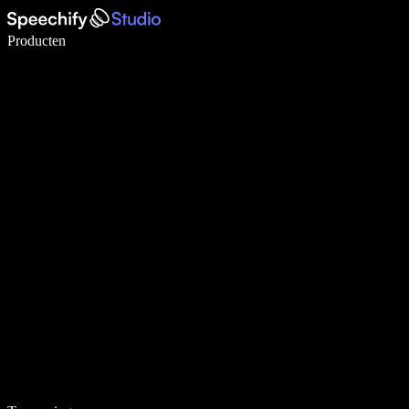
Schrijf 5× sneller met spraaktypen
Producten
Meer informatie