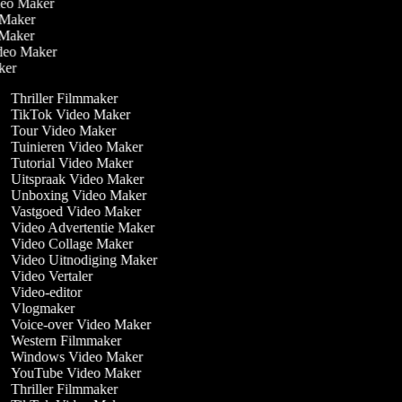
ideo Maker
o Maker
o Maker
Video Maker
aker
Thriller Filmmaker
TikTok Video Maker
Tour Video Maker
Tuinieren Video Maker
Tutorial Video Maker
Uitspraak Video Maker
Unboxing Video Maker
Vastgoed Video Maker
Video Advertentie Maker
Video Collage Maker
Video Uitnodiging Maker
Video Vertaler
Video-editor
Vlogmaker
Voice-over Video Maker
Western Filmmaker
Windows Video Maker
YouTube Video Maker
Thriller Filmmaker