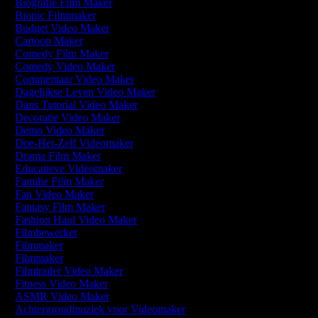
Biografie Film Maker
Biopic Filmmaker
Budget Video Maker
Cartoon Maker
Comedy Film Maker
Comedy Video Maker
Commentaar Video Maker
Dagelijkse Leven Video Maker
Dans Tutorial Video Maker
Decoratie Video Maker
Demo Video Maker
Doe-Het-Zelf Videomaker
Drama Film Maker
Educatieve Videomaker
Familie Film Maker
Fan Video Maker
Fantasy Film Maker
Fashion Haul Video Maker
Filmbewerker
Filmmaker
Filmmaker
Filmtrailer Video Maker
Fitness Video Maker
ASMR Video Maker
Achtergrondmuziek voor Videomaker