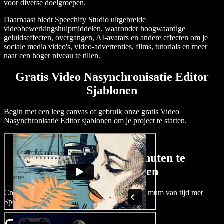
voor diverse doelgroepen.
Daarnaast biedt Speechify Studio uitgebreide
videobewerkingshulpmiddelen, waaronder hoogwaardige
geluidseffecten, overgangen, AI-avatars en andere effecten om je
sociale media video's, video-advertenties, films, tutorials en meer
naar een hoger niveau te tillen.
Gratis Video Nasynchronisatie Editor
Sjablonen
Begin met een leeg canvas of gebruik onze gratis Video
Nasynchronisatie Editor sjablonen om je project te starten.
Hoe een Video in Minuten te
Nasynchroniseren
Creëer en vertaal professionele video's in een mum van tijd met
Speechify Studio.