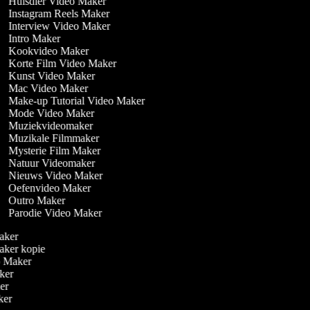
Huisdier Video Maker
Instagram Reels Maker
Interview Video Maker
Intro Maker
Kookvideo Maker
Korte Film Video Maker
Kunst Video Maker
Mac Video Maker
Make-up Tutorial Video Maker
Mode Video Maker
Muziekvideomaker
Muzikale Filmmaker
Mysterie Film Maker
Natuur Videomaker
Nieuws Video Maker
Oefenvideo Maker
Outro Maker
Parodie Video Maker
Maker
Maker kopie
eo Maker
aker
ker
aker