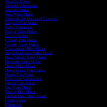
Actiefilm Maker
Android Videomaker
Animatie Maker
Auto Video Maker
Automatische Ondertitel Generator
Biografie Film Maker
Biopic Filmmaker
Budget Video Maker
Cartoon Maker
Comedy Film Maker
Comedy Video Maker
Commentaar Video Maker
Dagelijkse Leven Video Maker
Dans Tutorial Video Maker
Decoratie Video Maker
Demo Video Maker
Doe-Het-Zelf Videomaker
Drama Film Maker
Educatieve Videomaker
Familie Film Maker
Fan Video Maker
Fantasy Film Maker
Fashion Haul Video Maker
Filmbewerker
Filmmaker