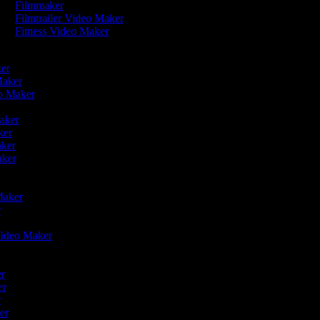
Filmmaker
Filmtrailer Video Maker
Fitness Video Maker
ker
 Maker
eo Maker
Maker
aker
aker
Maker
 Maker
r
 Video Maker
r
r
er
ker
r
ker