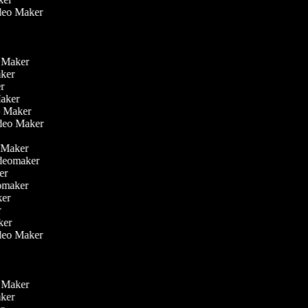
ideo Maker
eo Maker
Maker
er
Maker
eo Maker
ideo Maker
r
o Maker
ideomaker
ker
eomaker
aker
er
aker
ideo Maker
eo Maker
Maker