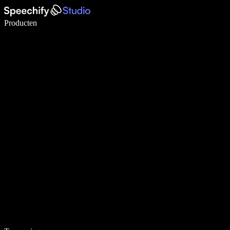
Schrijf 5× sneller met spraaktypen
Producten
Meer informatie