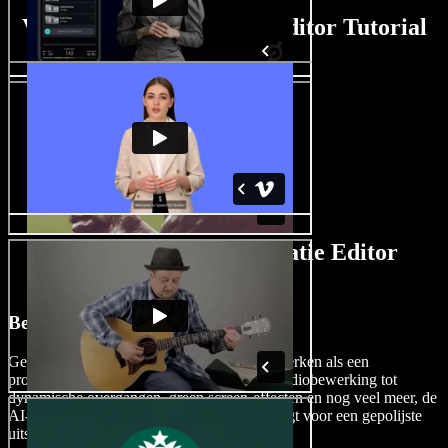
Video Nasynchronisatie Editor Tutorial
AI Video Nasynchronisatie Editor
Functies
Bewerk Video's als een Pro
Gebruik de kracht van AI om video's te bewerken als een
professional. Van gedetailleerde video- en audiobewerking tot
dynamische overgangen, green screen-effecten en nog veel meer, de
AI-videobewerker van Speechify Studio zorgt voor een gepolijste
uitstraling.