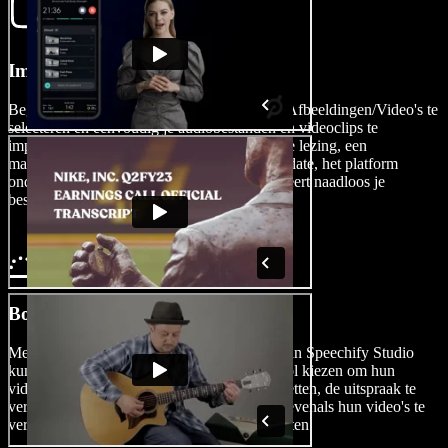
Importeer Je Video
Begin je audio nasynchronisatieproces door Afbeeldingen/Video's te
selecteren en eenvoudig je audiobestanden en videoclips te
importeren. Of het nu gaat om een educatieve lezing, een
marketingcampagne of een sociale media-update, het platform
ondersteunt verschillende formaten en integreert naadloos je
bestaande content.
Bouw & Synchroniseer Je Video
Met de intuïtieve videobewerkingsfuncties van Speechify Studio
kunnen gebruikers de AI-nasynchronisatietool kiezen om hun
videotaal direct naar een nieuwe taal om te zetten, de uitspraak te
verfijnen en video-ondertitels aan te passen, evenals hun video's te
verrijken met boeiende video- en audio-effecten.