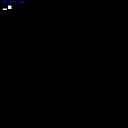
Probeer gratis
Producten
Tekst-naar-spraak
iPhone- en iPad-apps
Android-app
Chrome-extensie
Edge-extensie
Webapp
Mac-app
Windows-app
AI-stemgenerator
Voice-over
Nasynchronisatie