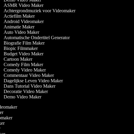
ASMR Video Maker
Achtergrondmuziek voor Videomaker
Actiefilm Maker
Android Videomaker
Animatie Maker
Auto Video Maker
Automatische Ondertitel Generator
Biografie Film Maker
Biopic Filmmaker
Budget Video Maker
Cartoon Maker
Comedy Film Maker
Comedy Video Maker
Commentaar Video Maker
Dagelijkse Leven Video Maker
Dans Tutorial Video Maker
Decoratie Video Maker
Demo Video Maker
ideomaker
ker
eomaker
aker
er
aker