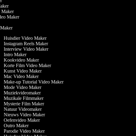
er
Maker
eo Maker
ideo Maker
r
o Maker
Huisdier Video Maker
Instagram Reels Maker
Interview Video Maker
Intro Maker
Kookvideo Maker
Korte Film Video Maker
Kunst Video Maker
Mac Video Maker
Make-up Tutorial Video Maker
Mode Video Maker
Muziekvideomaker
Muzikale Filmmaker
Mysterie Film Maker
Natuur Videomaker
Nieuws Video Maker
Oefenvideo Maker
Outro Maker
Parodie Video Maker