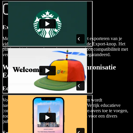
Exporteer Je Video
Met je meertalige meesterwerk voltooid, is het exporteren van je
video een eenvoudig proces. Tik gewoon op de Export-knop. Het
platform biedt een scala aan formaten, waardoor compatibiliteit met
verschillende sociale mediaplatforms wordt gegarandeerd.
Wanneer een Video Nasynchronisatie
Editor te Gebruiken
Educatieve Video's
Voor docenten en makers van online cursussen wordt
nasynchronisatie een waardevol hulpmiddel. Verrijk educatieve
content door duidelijke en welsprekende voice-overs toe te voegen,
zodat het materiaal toegankelijk en boeiend is voor een divers
publiek.
Sociale Media Video's