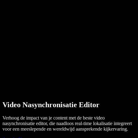
PDF naar audio converteren
Prijzen
AI-stemgenerator
Gebruikersverhalen
Google Docs voorlezen
B2B-casestudy's
AI-stemvervormer
Beoordelingen
Apps die tekst voorlezen
Pers
Lees het aan me voor
Tekst-naar-spraaklezer
Enterprise
Neem contact op met Sales
Speechify voor Enterprise en EDU
Speechify voor Access to Work
Speechify voor DSA
SIMBA Voice Agents
Speechify voor ontwikkelaars
Video Nasynchronisatie Editor
Verhoog de impact van je content met de beste video
nasynchronisatie editor, die naadloos real-time lokalisatie integreert
voor een meeslepende en wereldwijd aansprekende kijkervaring.