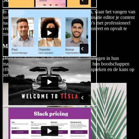
In de concurrerende wereld van sociale media, waar het vangen van
aandacht cruciaal is, tilt een video nasynchronisatie editor je content
naar een hoger niveau. Creëer boeiende video's met professioneel
vertaalde voice-overs, zodat je boodschap resoneert en opvalt te
midden van het sociale media lawaai.
Marketing Video's
Door nauwkeurige en cultureel relevante vertalingen in hun
marketingvideo's te bieden, kunnen bedrijven hun boodschappen
effectief overbrengen, een breder publiek aanspreken en de kans op
betrokkenheid en conversie vergroten.