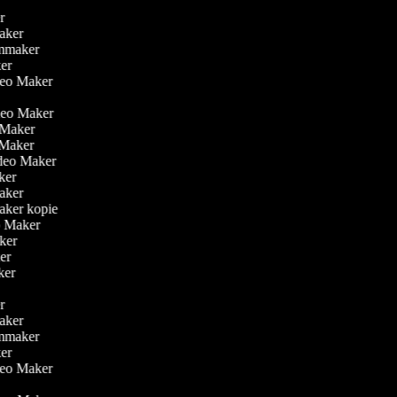
er
Maker
ilmmaker
aker
deo Maker
r
ideo Maker
o Maker
o Maker
Video Maker
aker
Maker
Maker kopie
eo Maker
aker
ker
aker
er
Maker
ilmmaker
aker
deo Maker
r