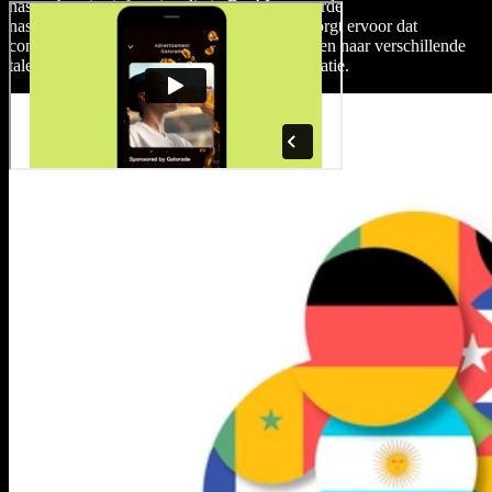
nasynchronisatiefunctionaliteit. De AI-gestuurde
nasynchronisatietool van Speechify Studio zorgt ervoor dat
contentmakers je video's direct kunnen vertalen naar verschillende
talen met perfecte uitspraak en lip-synchronisatie.