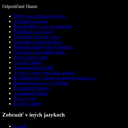
Odporúčané čítanie
Diktovanie a hlasové písanie
AI hlasový asistent
Prevod PDF na reč pre Android
Prehrávač textu na reč
Generátor ženského hlasu
Generátor mužského hlasu
Najlepšie čítačky pre dyslektikov
Generátor robotického hlasu
Anime hlas z textu
AI menič hlasu
Audio prehrávač PDF
Vie mi Google Docs čítať nahlas?
Rozšírenie pre Chrome na prevod textu na reč
Prevod textu na reč v hindčine
Čítanie PDF nahlas
AI generátor hlasu
Texto a Voz
Leitor de Texto
Zobraziť v iných jazykoch
العربية