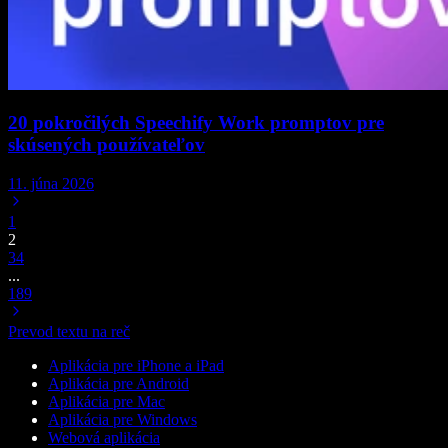
20 pokročilých Speechify Work promptov pre
skúsených používateľov
11. júna 2026
1
2
3
4
...
189
Prevod textu na reč
Aplikácia pre iPhone a iPad
Aplikácia pre Android
Aplikácia pre Mac
Aplikácia pre Windows
Webová aplikácia