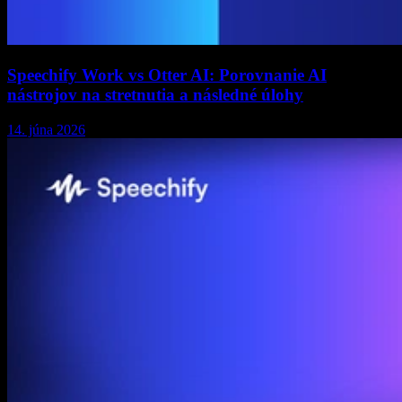
Speechify Work vs Otter AI: Porovnanie AI
nástrojov na stretnutia a následné úlohy
14. júna 2026