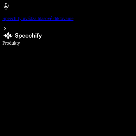
Speechify uvádza hlasové diktovanie
Píšte 5× rýchlejšie pomocou hlasového diktovania
Produkty
Zistiť viac