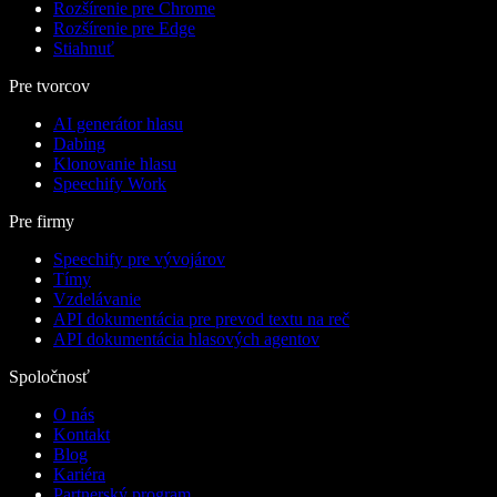
Rozšírenie pre Chrome
Rozšírenie pre Edge
Stiahnuť
Pre tvorcov
AI generátor hlasu
Dabing
Klonovanie hlasu
Speechify Work
Pre firmy
Speechify pre vývojárov
Tímy
Vzdelávanie
API dokumentácia pre prevod textu na reč
API dokumentácia hlasových agentov
Spoločnosť
O nás
Kontakt
Blog
Kariéra
Partnerský program