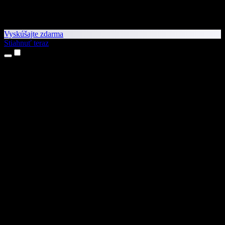
Vyskúšajte zdarma
Stiahnuť teraz
Produkty
Prevod textu na reč
Aplikácie pre iPhone a iPad
Aplikácia pre Android
Rozšírenie pre Chrome
Rozšírenie pre Edge
Webová aplikácia
Aplikácia pre Mac
Aplikácia pre Windows