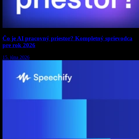
Čo je AI pracovný priestor? Kompletný sprievodca
pre rok 2026
15. júna 2026