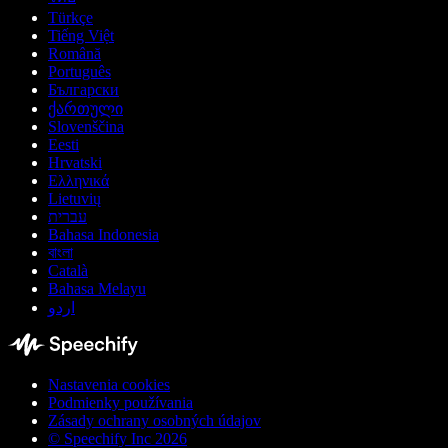
Türkçe
Tiếng Việt
Română
Português
Български
ქართული
Slovenščina
Eesti
Hrvatski
Ελληνικά
Lietuvių
עברית
Bahasa Indonesia
বাংলা
Català
Bahasa Melayu
اردو
Nastavenia cookies
Podmienky používania
Zásady ochrany osobných údajov
© Speechify Inc 2026