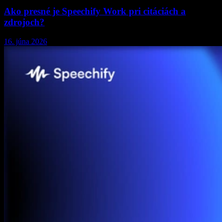
Ako presné je Speechify Work pri citáciách a
zdrojoch?
16. júna 2026