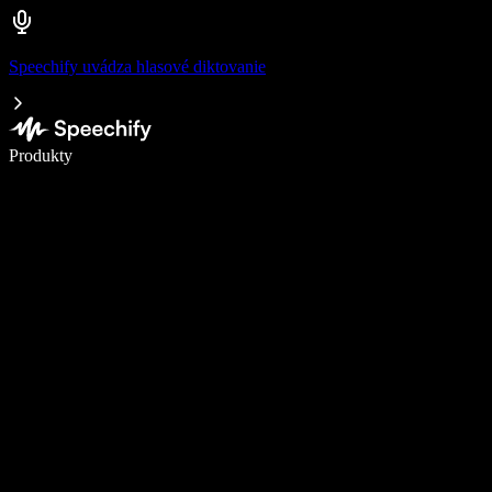
Speechify uvádza hlasové diktovanie
Píšte 5× rýchlejšie pomocou hlasového diktovania
Produkty
Zistiť viac