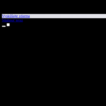
Vyskúšajte zdarma
Stiahnuť teraz
Produkty
Prevod textu na reč
Aplikácie pre iPhone a iPad
Aplikácia pre Android
Rozšírenie pre Chrome
Rozšírenie pre Edge
Webová aplikácia
Aplikácia pre Mac
Aplikácia pre Windows