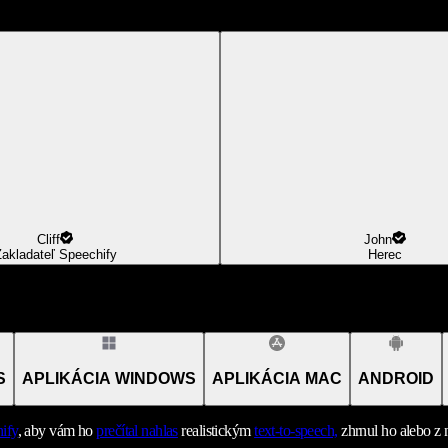
Cliff
John
akladateľ Speechify
Herec
S
APLIKÁCIA WINDOWS
APLIKÁCIA MAC
ANDROID
ify
, aby vám ho
prečítal nahlas
realistickým
text-to-speech,
zhrnul ho alebo z 