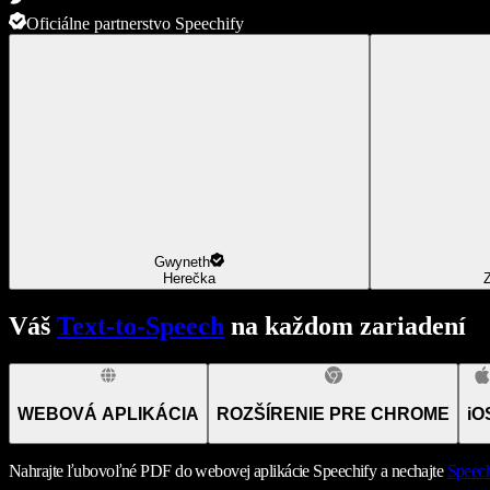
Oficiálne partnerstvo Speechify
Gwyneth
Herečka
Z
Váš
Text-to-Speech
na každom zariadení
WEBOVÁ APLIKÁCIA
ROZŠÍRENIE PRE CHROME
iO
Nahrajte ľubovoľné PDF do webovej aplikácie Speechify a nechajte
Speech