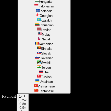
Hungarian
Indonesian
Icelandic
Georgian
Kazakh
Lithuanian
Latvian
Malay
Nepali
Romanian
Sinhala
Slovak
Slovenian
Swahili
Telugu
Thai
Turkish
Ukrainian
Vietnamese
Cantonese
Rýchlosť
1
×
0.75×
0.8×
0.9×