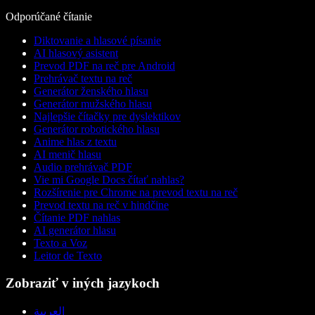
Odporúčané čítanie
Diktovanie a hlasové písanie
AI hlasový asistent
Prevod PDF na reč pre Android
Prehrávač textu na reč
Generátor ženského hlasu
Generátor mužského hlasu
Najlepšie čítačky pre dyslektikov
Generátor robotického hlasu
Anime hlas z textu
AI menič hlasu
Audio prehrávač PDF
Vie mi Google Docs čítať nahlas?
Rozšírenie pre Chrome na prevod textu na reč
Prevod textu na reč v hindčine
Čítanie PDF nahlas
AI generátor hlasu
Texto a Voz
Leitor de Texto
Zobraziť v iných jazykoch
العربية