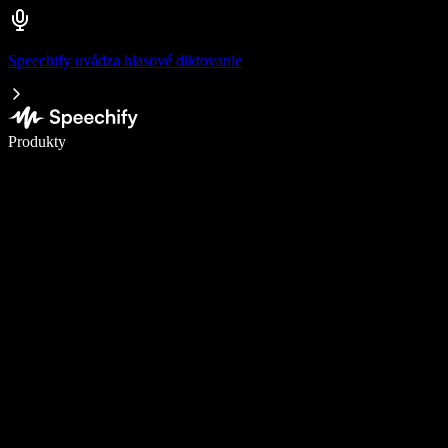
Speechify uvádza hlasové diktovanie
Píšte 5× rýchlejšie pomocou hlasového diktovania
Produkty
Zistiť viac