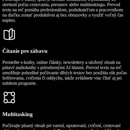
stretnutí počas cestovania, presunov alebo multitaskingu. Prevod
textu na reč pomáha profesionálom, podnikateľom a pracovníkom
na diaľku zostať produktívni aj bez obrazovky a využiť voľný čas
naplno.
Čítanie pre zábavu
Premeňte e-knihy, online články, newslettery a uložený obsah na
pútavé audioknihy s prirodzenými AI hlasmi. Prevod textu na reč
umožňuje pohodlné počúvanie dlhých textov bez použitia rúk počas
šoférovania, cvičenia či oddychu, takže zvládnete viac čítať aj pri
nabitom programe.
Multitasking
Počúvajte písaný obsah pri varení, upratovaní, cvičení, cestovaní