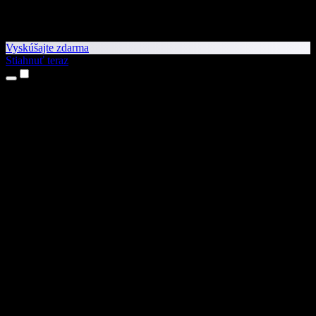
Vyskúšajte zdarma
Stiahnuť teraz
Produkty
Prevod textu na reč
Aplikácie pre iPhone a iPad
Aplikácia pre Android
Rozšírenie pre Chrome
Rozšírenie pre Edge
Webová aplikácia
Aplikácia pre Mac
Aplikácia pre Windows