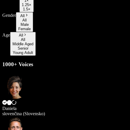
1×
1.25×
1.5×
Gender
All
All
Male
Female
Age
All
All
Middle Aged
Senior
Young Adult
1000+ Voices
Daniela
slovenčina (Slovensko)