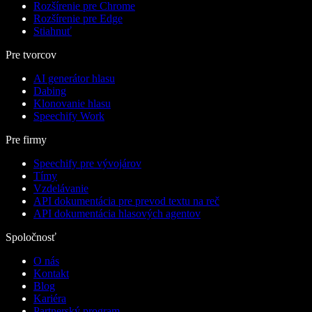
Rozšírenie pre Chrome
Rozšírenie pre Edge
Stiahnuť
Pre tvorcov
AI generátor hlasu
Dabing
Klonovanie hlasu
Speechify Work
Pre firmy
Speechify pre vývojárov
Tímy
Vzdelávanie
API dokumentácia pre prevod textu na reč
API dokumentácia hlasových agentov
Spoločnosť
O nás
Kontakt
Blog
Kariéra
Partnerský program