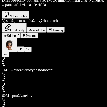
Dnes Speechify pomáha viac ako 50 miliónom ľudí čítať rýchlejšie,
zapamätať si viac a ušetriť čas.
Nahrať súbor
Vyskúšajte to na ukážkových textoch
Podcasty
YouTube
Tréning
Stiahnuť
Prehrať
1
×
1M+ 5-hviezdičkových hodnotení
60M+ používateľov