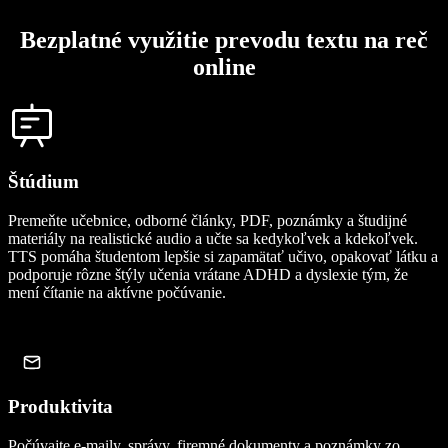
Bezplatné využitie prevodu textu na reč
online
Štúdium
Premeňte učebnice, odborné články, PDF, poznámky a študijné
materiály na realistické audio a učte sa kedykoľvek a kdekoľvek.
TTS pomáha študentom lepšie si zapamätať učivo, opakovať látku a
podporuje rôzne štýly učenia vrátane ADHD a dyslexie tým, že
mení čítanie na aktívne počúvanie.
Produktivita
Počúvajte e-maily, správy, firemné dokumenty a poznámky zo