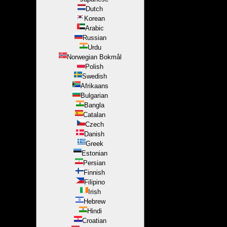
Dutch
Korean
Arabic
Russian
Urdu
Norwegian Bokmål
Polish
Swedish
Afrikaans
Bulgarian
Bangla
Catalan
Czech
Danish
Greek
Estonian
Persian
Finnish
Filipino
Irish
Hebrew
Hindi
Croatian