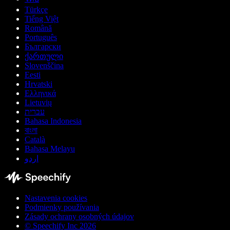
Türkçe
Tiếng Việt
Română
Português
Български
ქართული
Slovenščina
Eesti
Hrvatski
Ελληνικά
Lietuvių
עברית
Bahasa Indonesia
বাংলা
Català
Bahasa Melayu
اردو
Nastavenia cookies
Podmienky používania
Zásady ochrany osobných údajov
© Speechify Inc 2026