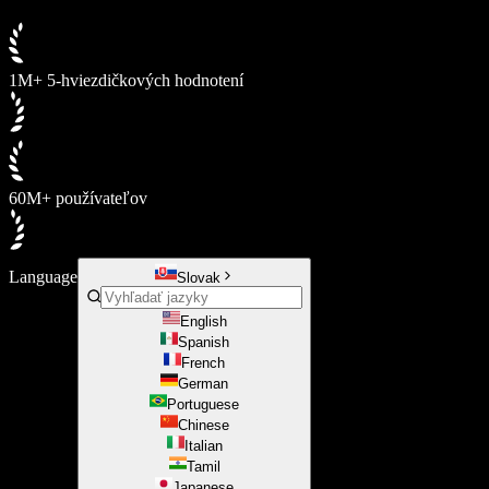
1M+ 5-hviezdičkových hodnotení
60M+ používateľov
Language
Slovak
English
Spanish
French
German
Portuguese
Chinese
Italian
Tamil
Japanese