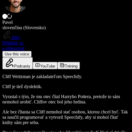
Pavel
slovenčina (Slovensko)
200+
Prihlásiť sa
a objavovať
Use this voice
Podcasty
YouTube
Tréning
Cliff Weitzman je zakladateľom Speechify.
Cliff je tiež dyslektik.
Vyrastal s tým, že mu otec čítal Harryho Pottera, pretože to sám
nemohol urobiť. Cliffov otec bol jeho hrdina.
Ale bez čítania sa Cliff nemohol stať osobou, ktorou chcel byť. Tak
sa naučil programovať a vytvoril Speechify, aby si mohol čítať
knihy sám pre seba.