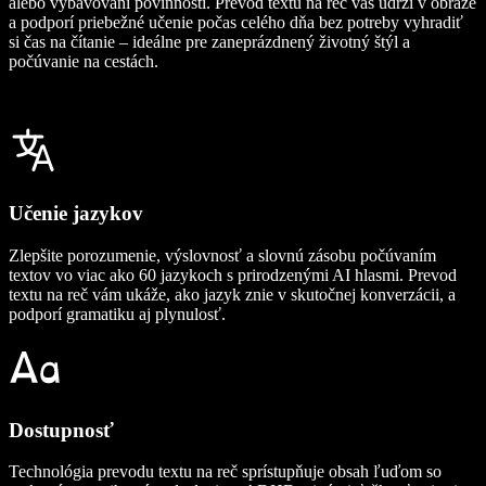
alebo vybavovaní povinností. Prevod textu na reč vás udrží v obraze
a podporí priebežné učenie počas celého dňa bez potreby vyhradiť
si čas na čítanie – ideálne pre zaneprázdnený životný štýl a
počúvanie na cestách.
Učenie jazykov
Zlepšite porozumenie, výslovnosť a slovnú zásobu počúvaním
textov vo viac ako 60 jazykoch s prirodzenými AI hlasmi. Prevod
textu na reč vám ukáže, ako jazyk znie v skutočnej konverzácii, a
podporí gramatiku aj plynulosť.
Dostupnosť
Technológia prevodu textu na reč sprístupňuje obsah ľuďom so