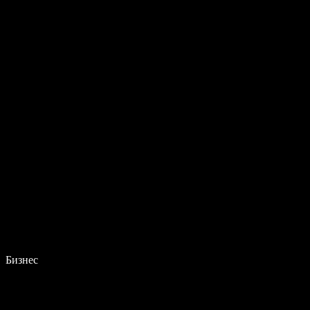
Бизнес