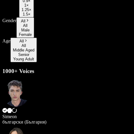
0.9×
1×
1.25×
1.5×
Gender
All
All
Male
Female
Age
All
All
Middle Aged
Senior
Young Adult
1000+ Voices
Simeon
български (България)