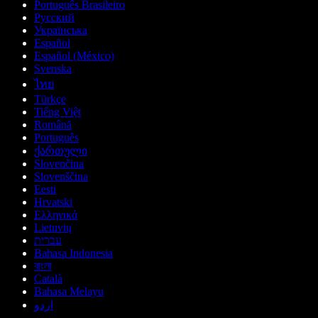
Português Brasileiro
Русский
Українська
Español
Español (México)
Svenska
ไทย
Türkçe
Tiếng Việt
Română
Português
ქართული
Slovenčina
Slovenščina
Eesti
Hrvatski
Ελληνικά
Lietuvių
עברית
Bahasa Indonesia
বাংলা
Català
Bahasa Melayu
اردو