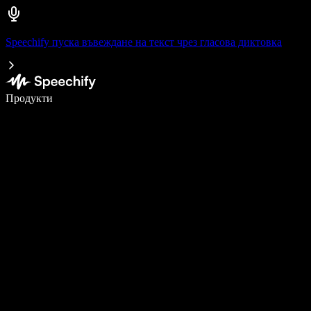
Speechify пуска въвеждане на текст чрез гласова диктовка
Пишете 5× по-бързо с гласово въвеждане
Продукти
Научете повече