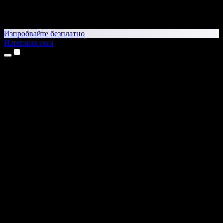
Изпробвайте безплатно
Изтеглете сега
Продукти
Текст в реч
Приложения за iPhone и iPad
Приложение за Android
Разширение за Chrome
Разширение за Edge
Уеб приложение
Приложение за Mac
Приложение за Windows