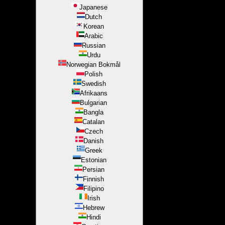
Japanese
Dutch
Korean
Arabic
Russian
Urdu
Norwegian Bokmål
Polish
Swedish
Afrikaans
Bulgarian
Bangla
Catalan
Czech
Danish
Greek
Estonian
Persian
Finnish
Filipino
Irish
Hebrew
Hindi