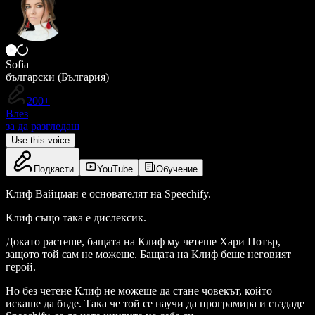
Sofia
български (България)
200+
Влез
за да разгледаш
Use this voice
Подкасти
YouTube
Обучение
Клиф Вайцман е основателят на Speechify.
Клиф също така е дислексик.
Докато растеше, бащата на Клиф му четеше Хари Потър,
защото той сам не можеше. Бащата на Клиф беше неговият
герой.
Но без четене Клиф не можеше да стане човекът, който
искаше да бъде. Така че той се научи да програмира и създаде