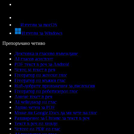
Изтегли за macOS
Изтегли за Windows
Препоръчано четиво
Диктовка и гласово въвеждане
AI гласов асистент
PDF текст в реч за Android
Четец за текст в реч
Генератор на женски глас
Генератор на мъжки глас
Най-добрите приложения за дислексия
Генератор на роботизиран глас
Аниме текст в реч
AI чейнджър на глас
Аудио четец за PDF
Може ли Google Docs да ми чете на глас
Разширение за Chrome за текст в реч
Текст в реч на хинди
Четене на PDF на глас