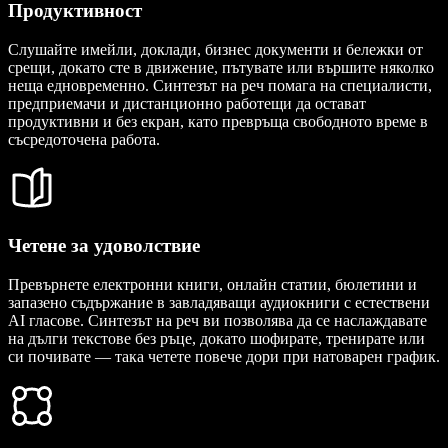
Продуктивност
Слушайте имейли, доклади, бизнес документи и бележки от
срещи, докато сте в движение, пътувате или вършите няколко
неща едновременно. Синтезът на реч помага на специалисти,
предприемачи и дистанционно работещи да остават
продуктивни и без екран, като превръща свободното време в
съсредоточена работа.
Четене за удоволствие
Превърнете електронни книги, онлайн статии, бюлетини и
запазено съдържание в завладяващи аудиокниги с естествени
AI гласове. Синтезът на реч ви позволява да се наслаждавате
на дълги текстове без ръце, докато шофирате, тренирате или
си почивате — така четете повече дори при натоварен график.