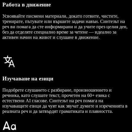
Работа в движение
Усвоявайте писмени материали, докато готвите, чистите,
тренирате, пътувате или вършите задачи навън. Синтезът на
реч ви помага да сте информирани и да учите през целия ден,
без да отделяте специално време за четене — идеално за
активен начин на живот и слушане в движение.
Изучаване на езици
Подобрете слушането с разбиране, произношението и
речника, като слушате текст, прочетен на 60+ езика с
естествени AI гласове. Синтезът на реч помага на
изучаващите езици да чуят как звучат думите и изреченията в
реалната реч и да затвърдят граматиката и плавността.