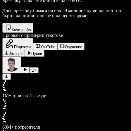
Speechify, за да чете книгите на себе си.
Днес Speechify помага на над 50 милиона души да четат по-
бързо, да помнят повече и да пестят време.
Качи файл
Пробвай с примерни текстове
Подкасти
YouTube
Обучение
Изтегли
Пусни
1
×
1M+ отзива с 5 звезди
60M+ потребители