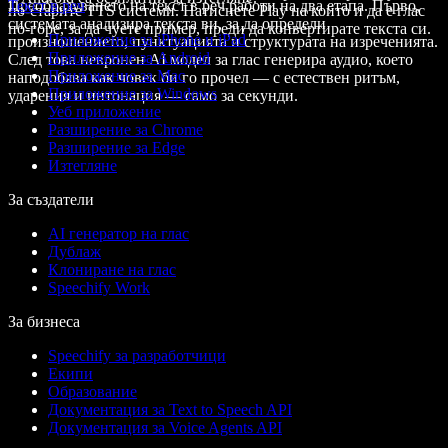
Преобразуването на текст в реч работи на два етапа. Първо,
Текст в реч
по-старите TTS системи. Натиснете Play на който и да е глас
системата анализира текста ви, за да определи
по-горе, за да чуете пример, преди да конвертирате текста си.
Приложение за iPhone и iPad
произношението, пунктуацията и структурата на изреченията.
Приложение за Android
След това невронен AI модел за глас генерира аудио, което
Приложение за Mac
наподобява как човек би го прочел — с естествен ритъм,
Приложение за Windows
ударения и интонация — само за секунди.
Уеб приложение
Разширение за Chrome
Разширение за Edge
Изтегляне
За създатели
AI генератор на глас
Дублаж
Клониране на глас
Speechify Work
За бизнеса
Speechify за разработчици
Екипи
Образование
Документация за Text to Speech API
Документация за Voice Agents API