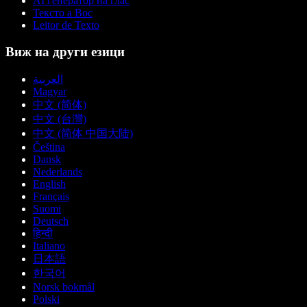
AI генератор на глас
Тексто а Вос
Leitor de Texto
Виж на други езици
العربية
Magyar
中文 (简体)
中文 (台灣)
中文 (简体 中国大陆)
Čeština
Dansk
Nederlands
English
Français
Suomi
Deutsch
हिन्दी
Italiano
日本語
한국어
Norsk bokmål
Polski