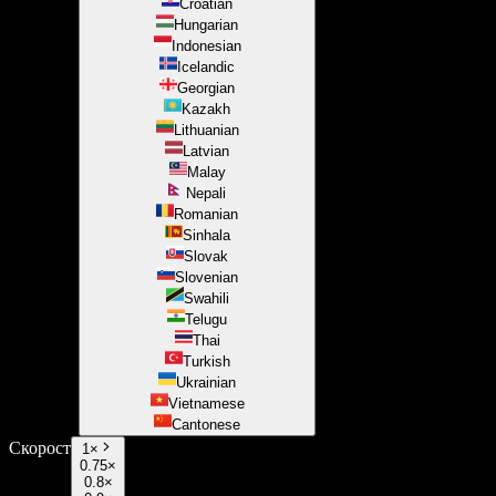
Croatian
Hungarian
Indonesian
Icelandic
Georgian
Kazakh
Lithuanian
Latvian
Malay
Nepali
Romanian
Sinhala
Slovak
Slovenian
Swahili
Telugu
Thai
Turkish
Ukrainian
Vietnamese
Cantonese
Скорост
1
×
0.75×
0.8×