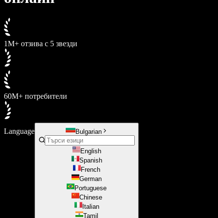
1M+ отзива с 5 звезди
60M+ потребители
Language
Bulgarian
English
Spanish
French
German
Portuguese
Chinese
Italian
Tamil