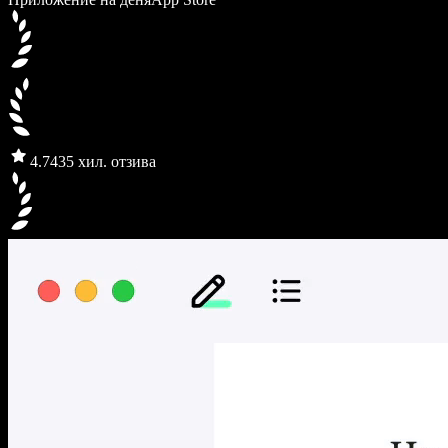
4.7
435 хил. отзива