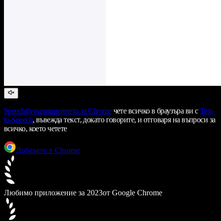
Speechify
разширението за Chrome
чете всичко в браузъра ви с
Text-
to-Speech
, въвежда текст, докато говорите, и отговаря на въпроси за
всичко, което четете
Добавете в Chrome
Любимо приложение за 2023
от Google Chrome