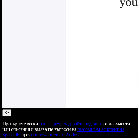
Превърнете всеки
текст в реч
,
създавайте подкасти
от документи
или описания и задавайте въпроси на
гласовия AI асистент на
Speechify
през
приложението за Android