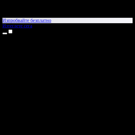
Изпробвайте безплатно
Изтеглете сега
Продукти
Текст в реч
Приложения за iPhone и iPad
Приложение за Android
Разширение за Chrome
Разширение за Edge
Уеб приложение
Приложение за Mac
Приложение за Windows