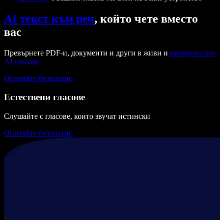
AI текст към реч
, който чете вместо
вас
Превърнете PDF-и, документи и други в живи и
емоционални
AI гласове
Опитайте безплатно
Естествени гласове
Слушайте с гласове, които звучат истински
Опитайте безплатно