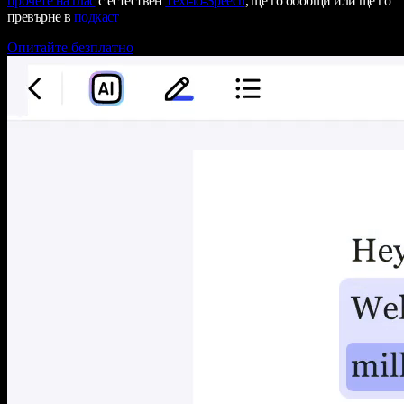
прочете на глас
с естествен
Text-to-Speech
, ще го обобщи или ще го
превърне в
подкаст
Опитайте безплатно