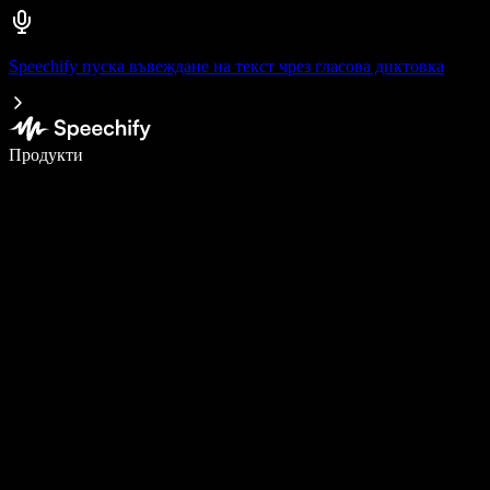
Speechify пуска въвеждане на текст чрез гласова диктовка
Пишете 5× по-бързо с гласово въвеждане
Продукти
Научете повече