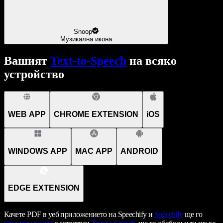
Snoop
Музикална икона
Вашият
Text-to-Speech
на всяко
устройство
WEB APP
CHROME EXTENSION
iOS
WINDOWS APP
MAC APP
ANDROID
EDGE EXTENSION
Качете PDF в уеб приложението на Speechify и
Speechify
ще го