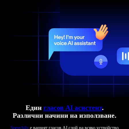
Един
гласов AI асистент
.
Различни начини на използване.
Speechify
е вашият гласов AI слой на всяко устройство