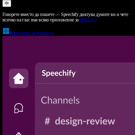
Говорете вместо да пишете — Speechify диктува думите ви и чете
всичко на глас във всяко приложение за
Windows
Изтеглете за Windows