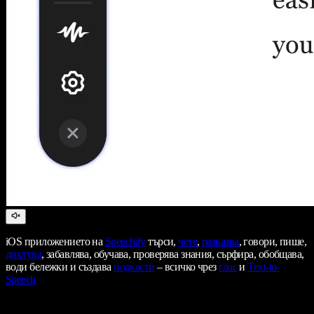
iOS приложението на
Speechify
търси,
чете
,
разказва
, говори, пише,
диктува
, забавлява, обучава, проверява знания, сърфира, обобщава,
води бележки и създава
подкасти
– всичко чрез
глас
и
Text-to-
Speech