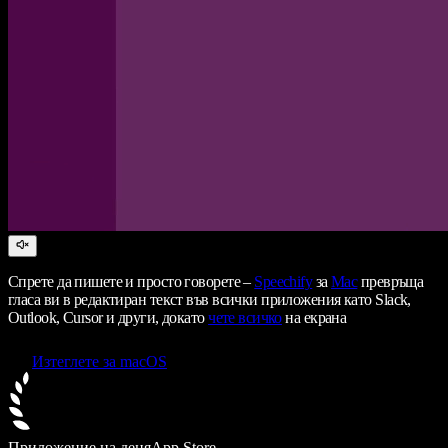
Спрете да пишете и просто говорете –
Speechify
за
Mac
превръща
гласа ви в редактиран текст във всички приложения като Slack,
Outlook, Cursor и други, докато
чете всичко
на екрана
Изтеглете за macOS
Приложение на деня
App Store