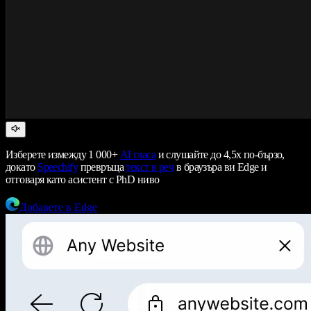
Изберете измежду 1 000+
AI гласа
и слушайте до 4,5x по-бързо,
докато
Speechify
превръща
текст в реч
в браузъра ви Edge и
отговаря като асистент с PhD ниво
Добавете в Edge