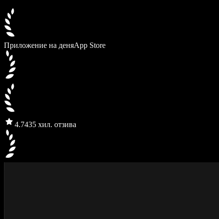
Приложение на деня
App Store
4.7
435 хил. отзива