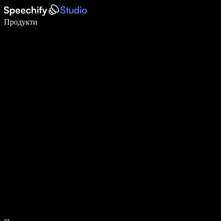
Пишете 5× по-бързо с гласово въвеждане
Продукти
Научете повече