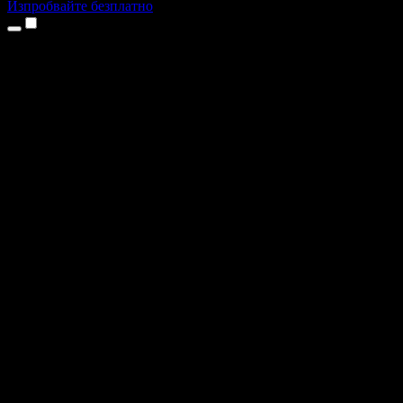
Изпробвайте безплатно
Продукти
Текст в реч
Приложения за iPhone и iPad
Приложение за Android
Разширение за Chrome
Разширение за Edge
Уеб приложение
Приложение за Mac
Приложение за Windows
AI генератор на глас
Гласов запис
Дублаж