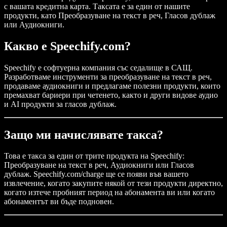
с вашата кредитна карта. Таксата е за един от нашите
продукти, като Преобразуване на текст в реч, Гласов дублаж
или Аудиокниги.
Какво е Speechify.com?
Speechify е софтуерна компания със седалище в САЩ.
Разработваме инструменти за преобразуване на текст в реч,
продаваме аудиокниги и предлагаме полезни продукти, които
премахват бариери при четенето, както и други видове аудио
и AI продукти за гласов дублаж.
Защо ми начислявате такса?
Това е такса за един от трите продукта на Speechify:
Преобразуване на текст в реч, Аудиокниги или Гласов
дублаж. Speechify.com/charge ще се появи във вашето
извлечение, когато закупите някой от тези продукти директно,
когато изтече пробният период на абонамента ви или когато
абонаментът ви бъде подновен.