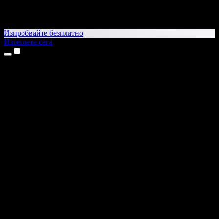
Изпробвайте безплатно
Изтеглете сега
Продукти
Текст в реч
Приложения за iPhone и iPad
Приложение за Android
Разширение за Chrome
Разширение за Edge
Уеб приложение
Приложение за Mac
Приложение за Windows