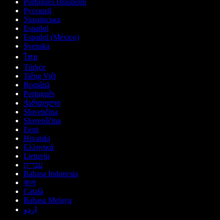
Português Brasileiro
Русский
Українська
Español
Español (México)
Svenska
ไทย
Türkçe
Tiếng Việt
Română
Português
ქართული
Slovenčina
Slovenščina
Eesti
Hrvatski
Ελληνικά
Lietuvių
עברית
Bahasa Indonesia
বাংলা
Català
Bahasa Melayu
اردو