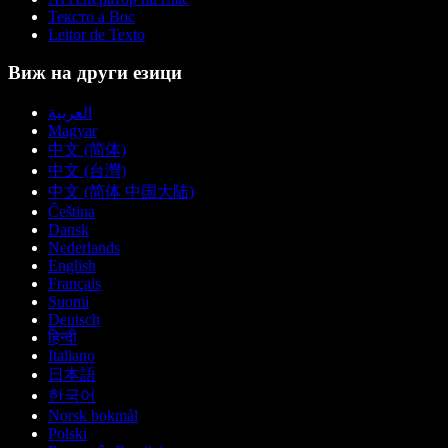
Тексто а Вос
Leitor de Texto
Виж на други езици
العربية
Magyar
中文 (简体)
中文 (台灣)
中文 (简体 中国大陆)
Čeština
Dansk
Nederlands
English
Français
Suomi
Deutsch
हिन्दी
Italiano
日本語
한국어
Norsk bokmål
Polski