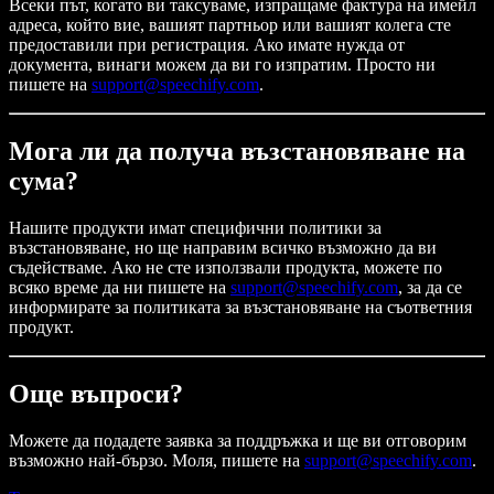
Всеки път, когато ви таксуваме, изпращаме фактура на имейл
адреса, който вие, вашият партньор или вашият колега сте
предоставили при регистрация. Ако имате нужда от
документа, винаги можем да ви го изпратим. Просто ни
пишете на
support@speechify.com
.
Мога ли да получа възстановяване на
сума?
Нашите продукти имат специфични политики за
възстановяване, но ще направим всичко възможно да ви
съдействаме. Ако не сте използвали продукта, можете по
всяко време да ни пишете на
support@speechify.com
, за да се
информирате за политиката за възстановяване на съответния
продукт.
Още въпроси?
Можете да подадете заявка за поддръжка и ще ви отговорим
възможно най-бързо. Моля, пишете на
support@speechify.com
.