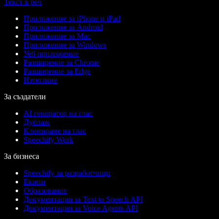
Текст в реч
Приложение за iPhone и iPad
Приложение за Android
Приложение за Mac
Приложение за Windows
Уеб приложение
Разширение за Chrome
Разширение за Edge
Изтегляне
За създатели
AI генератор на глас
Дублаж
Клониране на глас
Speechify Work
За бизнеса
Speechify за разработчици
Екипи
Образование
Документация за Text to Speech API
Документация за Voice Agents API