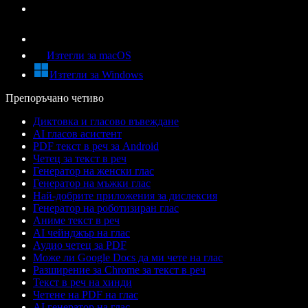
Изтегли за macOS
Изтегли за Windows
Препоръчано четиво
Диктовка и гласово въвеждане
AI гласов асистент
PDF текст в реч за Android
Четец за текст в реч
Генератор на женски глас
Генератор на мъжки глас
Най-добрите приложения за дислексия
Генератор на роботизиран глас
Аниме текст в реч
AI чейнджър на глас
Аудио четец за PDF
Може ли Google Docs да ми чете на глас
Разширение за Chrome за текст в реч
Текст в реч на хинди
Четене на PDF на глас
AI генератор на глас