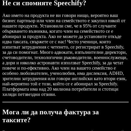
Не си спомняте Speechify?
Ако името на продукта не ви говори нищо, вероятно ваш
бизнес партньор или член на семейството е закупил някой от
нашите продукти. Установили сме, че в 95% от случаите
объркването възниква, когато член на семейството се е
абонирал за продукта. Ако не можете да установите откъде
идва таксата, свържете се с нас! Често ученици, които
изпитват затруднения с четенето, се регистрират в Speechify,
за да си помогнат. Много адвокати, изпълнителни директори,
счетоводители, технологични ръководители, военнослужещи,
а дори и няколко астронавти използват Speechify, за да четат
повече и по-ефективно. Ако член на вашето семейство е
особено любознателен, ученолюбив, има дислексия, ADHD,
зрителни затруднения или говори английски като втори език,
най-вероятно той е този, който се е абонирал за Speechify.
Платформата има над 20 милиона потребители и стотици
хиляди петзвездни отзиви.
Мога ли да получа фактура за
таксите?