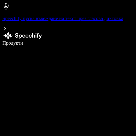
Speechify пуска въвеждане на текст чрез гласова диктовка
Пишете 5× по-бързо с гласово въвеждане
Продукти
Научете повече