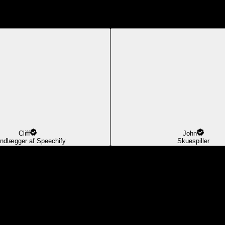
Cliff
John
ndlægger af Speechify
Skuespiller