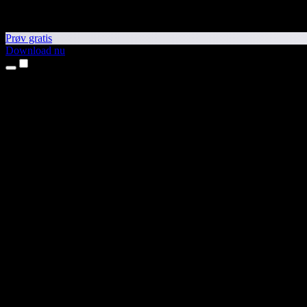
Prøv gratis
Download nu
Produkter
Tekst til tale
iPhone- og iPad-apps
Android-app
Chrome-udvidelse
Edge-udvidelse
Webapp
Mac-app
Windows-app