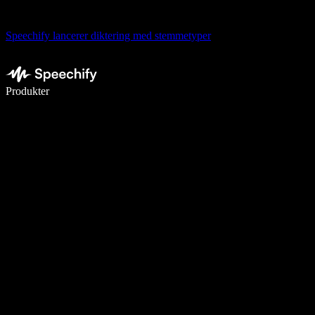
Speechify lancerer diktering med stemmetyper
Skriv 5× hurtigere med stemmeskrivning
Produkter
Læs mere