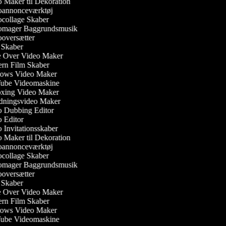
Maker til Dekoration
annonceværktøj
collage Skaber
mager Baggrundsmusik
oversætter
Skaber
 Over Video Maker
rn Film Skaber
ws Video Maker
be Videomaskine
ing Video Maker
dningsvideo Maker
 Dubbing Editor
 Editor
Invitationsskaber
Maker til Dekoration
annonceværktøj
collage Skaber
mager Baggrundsmusik
oversætter
Skaber
 Over Video Maker
rn Film Skaber
ws Video Maker
be Videomaskine