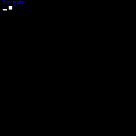
Prøv gratis
Produkter
Tekst til tale
iPhone- og iPad-apps
Android-app
Chrome-udvidelse
Edge-udvidelse
Webapp
Mac-app
Windows-app
AI-stemmegenerator
Voice Over
Dubbing