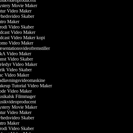
sikvideoproducent
stery Movie Maker
tur Video Maker
hedsvideo Skaber
tro Maker
odi Video Skaber
cast Video Maker
cast Video Maker kopi
omo Video Maker
sentationsvideofremstiller
A Video Maker
st Video Skaber
ledyr Video Maker
ik Video Skaber
c Video Maker
dlavningsvideomaskine
eup Tutorial Video Maker
de Video Maker
ikalsk Filmmager
sikvideoproducent
stery Movie Maker
tur Video Maker
hedsvideo Skaber
tro Maker
odi Video Skaber