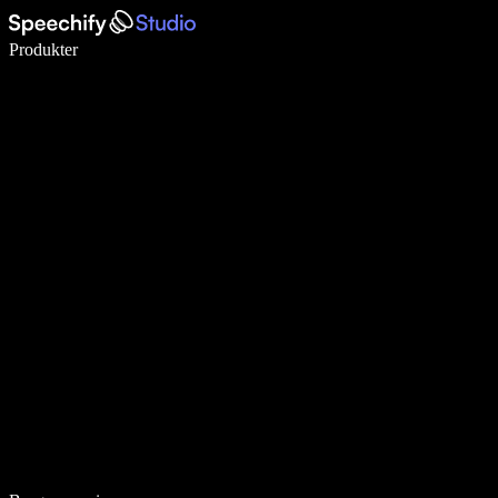
Skriv 5× hurtigere med stemmeskrivning
Produkter
Læs mere