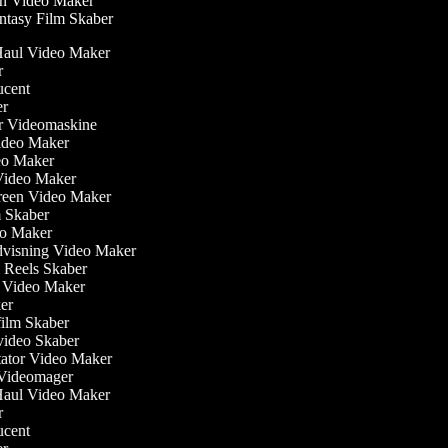
n Video Maker
tasy Film Skaber
 Haul Video Maker
or
ducent
ber
ler Videomaskine
 Video Maker
deo Maker
Video Maker
creen Video Maker
lm Skaber
eo Maker
dvisning Video Maker
m Reels Skaber
ew Video Maker
ker
film Skaber
video Skaber
ator Video Maker
m Videomager
 Haul Video Maker
or
ducent