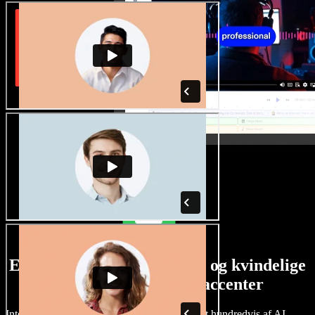
Et stort udvalg af mandlige og kvindelige
stemmer i alverdens accenter
Intet projekt behøver at lyde ens. Vælg blandt hundredvis af AI-