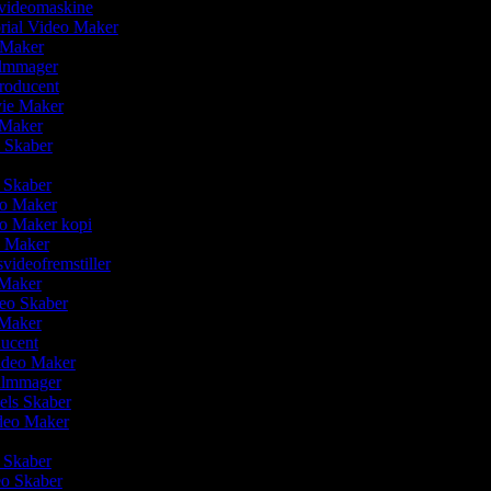
svideomaskine
orial Video Maker
 Maker
Filmmager
producent
vie Maker
o Maker
o Skaber
r
o Skaber
deo Maker
eo Maker kopi
o Maker
svideofremstiller
 Maker
deo Skaber
o Maker
ducent
video Maker
Filmmager
eels Skaber
ideo Maker
m Skaber
eo Skaber