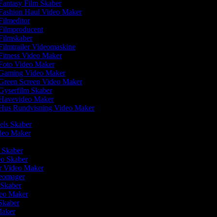
antasy Film Skaber
ashion Haul Video Maker
ilmeditor
ilmproducent
ilmskaber
ilmtrailer Videomaskine
itness Video Maker
Foto Video Maker
Gaming Video Maker
Green Screen Video Maker
yserfilm Skaber
Havevideo Maker
Hus Rundvisning Video Maker
eels Skaber
ideo Maker
m Skaber
eo Skaber
r Video Maker
deomager
o Skaber
deo Maker
 Skaber
Maker