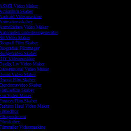
ASMR Video Maker
ctionfilm Skaber
Android Videomaskine
nimationsskaber
Anmeldelses Video Maker
utomatisk undertekstgenerator
il Video Maker
iografi Film Skaber
iografisk Filmmager
udgetvideo Skaber
DIY Videomaskine
aglig Liv Video Maker
ansetutorial Video Maker
Demo Video Maker
Drama Film Skaber
Ejendomsvideo Skaber
amiliefilm Skaber
Fan Video Maker
antasy Film Skaber
ashion Haul Video Maker
ilmeditor
ilmproducent
ilmskaber
ilmtrailer Videomaskine