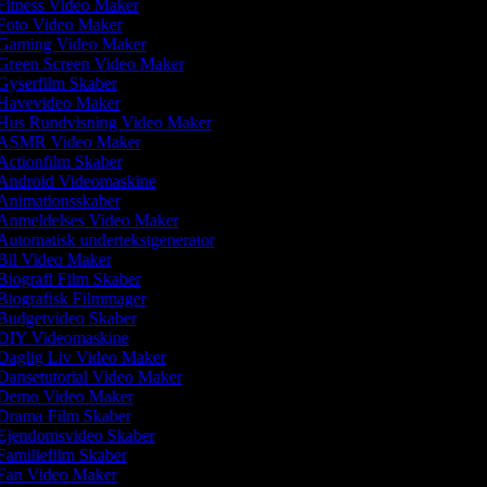
itness Video Maker
Foto Video Maker
Gaming Video Maker
Green Screen Video Maker
yserfilm Skaber
Havevideo Maker
Hus Rundvisning Video Maker
ASMR Video Maker
ctionfilm Skaber
Android Videomaskine
nimationsskaber
Anmeldelses Video Maker
utomatisk undertekstgenerator
il Video Maker
iografi Film Skaber
iografisk Filmmager
udgetvideo Skaber
DIY Videomaskine
aglig Liv Video Maker
ansetutorial Video Maker
Demo Video Maker
Drama Film Skaber
Ejendomsvideo Skaber
amiliefilm Skaber
Fan Video Maker