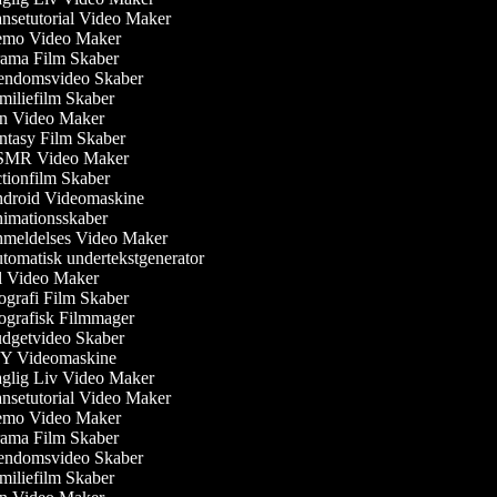
setutorial Video Maker
mo Video Maker
ama Film Skaber
endomsvideo Skaber
iliefilm Skaber
n Video Maker
tasy Film Skaber
MR Video Maker
ionfilm Skaber
droid Videomaskine
mationsskaber
meldelses Video Maker
omatisk undertekstgenerator
 Video Maker
grafi Film Skaber
grafisk Filmmager
getvideo Skaber
Y Videomaskine
lig Liv Video Maker
setutorial Video Maker
mo Video Maker
ama Film Skaber
endomsvideo Skaber
iliefilm Skaber