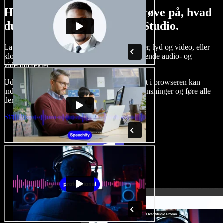
Her er bare en lille smagsprøve på, hvad
du kan lave med Speechify Studio.
Lav voice-overs, tilføj royaltyfrie stockbilleder, lyd og video, eller
klon din stemme og skab komplette, imponerende audio- og
videoprojekter.
Uden indlæringskurve og med alt tilgængeligt i browseren kan
indholdsskabere slippe for traditionelle begrænsninger og føre alle
deres kreative idéer ud i livet.
Start Studio