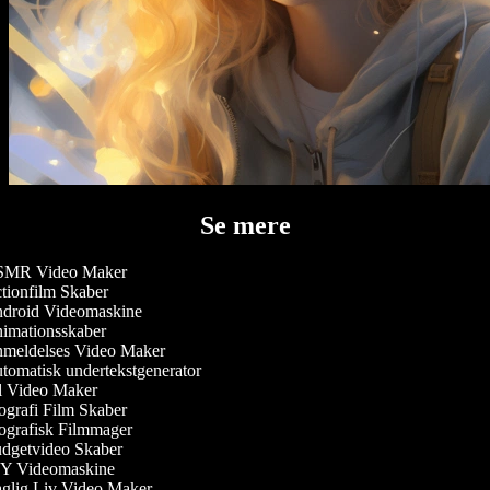
Se mere
MR Video Maker
ionfilm Skaber
droid Videomaskine
mationsskaber
meldelses Video Maker
omatisk undertekstgenerator
 Video Maker
grafi Film Skaber
grafisk Filmmager
getvideo Skaber
Y Videomaskine
lig Liv Video Maker