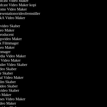
cast Video Maker
cast Video Maker kopi
omo Video Maker
sentationsvideofremstiller
A Video Maker
nsvideo Skaber
ideo Maker
producent
ngsvideo Maker
sk Filmmager
Video Maker
ilmmager
Media Video Maker
me Video Maker
railer Video Skaber
Video Skaber
rie Skaber
nial Video Maker
 Film Skaber
Video Skaber
svideo Skaber
eo Maker
lses Video Maker
Video Maker