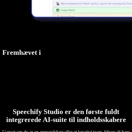
Fremhævet i
Speechify Studio er den første fuldt
integrerede AI-suite til indholdsskabere
Uanset om du er en enmandshær eller et kreativt team, bliver alt bare