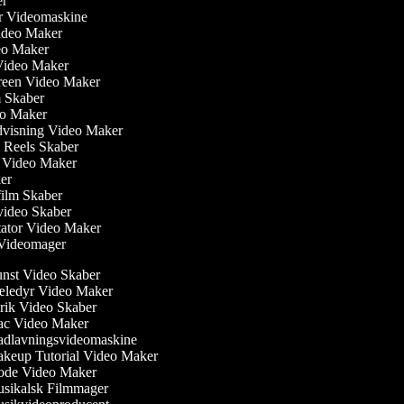
ber
ler Videomaskine
 Video Maker
deo Maker
Video Maker
creen Video Maker
lm Skaber
eo Maker
dvisning Video Maker
m Reels Skaber
ew Video Maker
ker
film Skaber
video Skaber
ator Video Maker
m Videomager
st Video Skaber
ledyr Video Maker
ik Video Skaber
c Video Maker
dlavningsvideomaskine
eup Tutorial Video Maker
de Video Maker
ikalsk Filmmager