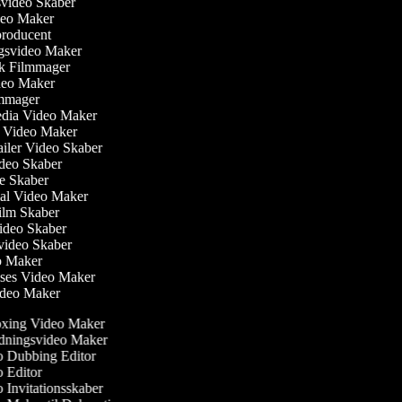
nsvideo Skaber
ideo Maker
producent
ngsvideo Maker
sk Filmmager
Video Maker
ilmmager
Media Video Maker
me Video Maker
railer Video Skaber
Video Skaber
rie Skaber
nial Video Maker
 Film Skaber
Video Skaber
svideo Skaber
eo Maker
lses Video Maker
Video Maker
ing Video Maker
dningsvideo Maker
 Dubbing Editor
 Editor
Invitationsskaber