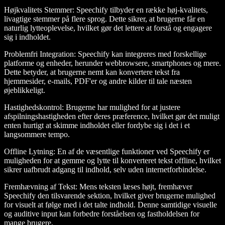
Højkvalitets Stemmer
: Speechify tilbyder en række høj-kvalitets,
livagtige stemmer på flere sprog. Dette sikrer, at brugerne får en
naturlig lytteoplevelse, hvilket gør det lettere at forstå og engagere
sig i indholdet.
Problemfri Integration
: Speechify kan integreres med forskellige
platforme og enheder, herunder webbrowsere, smartphones og mere.
Dette betyder, at brugerne nemt kan konvertere tekst fra
hjemmesider, e-mails, PDF'er og andre kilder til tale næsten
øjeblikkeligt.
Hastighedskontrol
: Brugerne har mulighed for at justere
afspilningshastigheden efter deres præference, hvilket gør det muligt
enten hurtigt at skimme indholdet eller fordybe sig i det i et
langsommere tempo.
Offline Lytning
: En af de væsentlige funktioner ved Speechify er
muligheden for at gemme og lytte til konverteret tekst offline, hvilket
sikrer uafbrudt adgang til indhold, selv uden internetforbindelse.
Fremhævning af Tekst
: Mens teksten læses højt, fremhæver
Speechify den tilsvarende sektion, hvilket giver brugerne mulighed
for visuelt at følge med i det talte indhold. Denne samtidige visuelle
og auditive input kan forbedre forståelsen og fastholdelsen for
mange brugere.