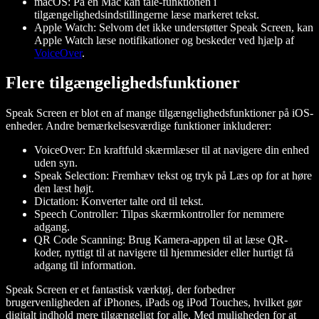
macOS
: På en Mac kan tale-funktionen i
tilgængelighedsindstillingerne læse markeret tekst.
Apple Watch
: Selvom det ikke understøtter Speak Screen, kan
Apple Watch læse notifikationer og beskeder ved hjælp af
VoiceOver
.
Flere tilgængelighedsfunktioner
Speak Screen er blot en af mange tilgængelighedsfunktioner på iOS-
enheder. Andre bemærkelsesværdige funktioner inkluderer:
VoiceOver
: En kraftfuld skærmlæser til at navigere din enhed
uden syn.
Speak Selection
: Fremhæv tekst og tryk på Læs op for at høre
den læst højt.
Dictation
: Konverter talte ord til tekst.
Speech Controller
: Tilpas skærmkontroller for nemmere
adgang.
QR Code Scanning
: Brug Kamera-appen til at læse QR-
koder, nyttigt til at navigere til hjemmesider eller hurtigt få
adgang til information.
Speak Screen er et fantastisk værktøj, der forbedrer
brugervenligheden af iPhones, iPads og iPod Touches, hvilket gør
digitalt indhold mere tilgængeligt for alle. Med muligheden for at