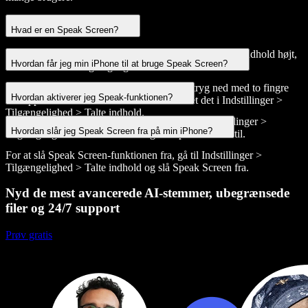
Hvad er en Speak Screen?
Speak Screen er en iOS-funktion, der læser skærmens indhold højt,
Hvordan får jeg min iPhone til at bruge Speak Screen?
hvilket forbedrer tilgængeligheden.
For at bruge Speak Screen på din iPhone, stryg ned med to fingre
Hvordan aktiverer jeg Speak-funktionen?
fra toppen af skærmen efter at have aktiveret det i Indstillinger >
Tilgængelighed > Talte indhold.
Aktiver Speak Screen-funktionen ved at gå til Indstillinger >
Hvordan slår jeg Speak Screen fra på min iPhone?
Tilgængelighed > Talte indhold og slå Speak Screen til.
For at slå Speak Screen-funktionen fra, gå til Indstillinger >
Tilgængelighed > Talte indhold og slå Speak Screen fra.
Nyd de mest avancerede AI-stemmer, ubegrænsede
filer og 24/7 support
Prøv gratis