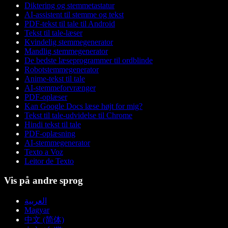
Diktering og stemmetastatur
AI-assistent til stemme og tekst
PDF-tekst til tale til Android
Tekst til tale-læser
Kvindelig stemmegenerator
Mandlig stemmegenerator
De bedste læseprogrammer til ordblinde
Robotstemmegenerator
Anime-tekst til tale
AI-stemmeforvrænger
PDF-oplæser
Kan Google Docs læse højt for mig?
Tekst til tale-udvidelse til Chrome
Hindi tekst til tale
PDF-oplæsning
AI-stemmegenerator
Texto a Voz
Leitor de Texto
Vis på andre sprog
العربية
Magyar
中文 (简体)