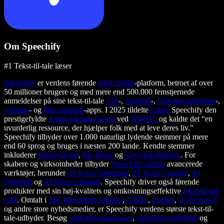
Om Speechify
#1 Tekst-til-tale læser
Speechify
er verdens førende
tekst-til-tale
-platform, betroet af over
50 millioner brugere og med mere end 500.000 femstjernede
anmeldelser på sine tekst-til-tale
iOS
-,
Android
-,
Chrome-udvidelse
-,
webapp
- og
Mac desktop
-apps. I 2025 tildelte
Apple
Speechify den
prestigefyldte
Apple Design Award
ved
WWDC
og kaldte det “en
uvurderlig ressource, der hjælper folk med at leve deres liv.”
Speechify tilbyder over 1.000 naturligt lydende stemmer på mere
end 60 sprog og bruges i næsten 200 lande. Kendte stemmer
inkluderer
Snoop Dogg
,
Mr. Beast
og
Gwyneth Paltrow
. For
skabere og virksomheder tilbyder
Speechify Studio
avancerede
værktøjer, herunder
AI Voice Generator
,
AI Voice Cloning
,
AI
Dubbing
og
AI Voice Changer
. Speechify driver også førende
produkter med sin høj-kvalitets og omkostningseffektive
tekst-til-tale
API
. Omtalt i
The Wall Street Journal
,
CNBC
,
Forbes
,
TechCrunch
og andre store nyhedsmedier, er Speechify verdens største tekst-til-
tale-udbyder. Besøg
speechify.com/news
,
speechify.com/blog
og