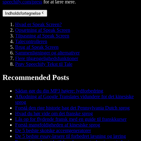
speechify.com/press
for at lære mere.
Indholdsfortegnelse
Hvad er Speak Screen?
Opsætning af Speak Screen
Tilpasning af Speak Screen
Talecontrolleren
Brug af Speak Screen
Sammenligninger og alternativer
Flere tilgængelighedsfunktioner
Prøv Speechify Tekst til Tale
Recommended Posts
Sådan gør du din MP3 højere: lydforbedring
Afkodning af Google Translates vidundere for det kinesiske
sprog
Forstå den rige historie bag det Pennsylvania Dutch sprog
Hvad du bør vide om det franske sprog
Lås op for flydende fransk med en guide til franskkurser
Forstå mangfoldigheden af kinesiske sprog
De 5 bedste skotske accentgeneratorer
De 5 bedste essay-læsere til forbedret læsning og læring