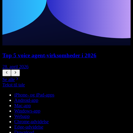
Top 5 voice agent-virksomheder i 2026
28. april 2026
1
Se alle
Tekst til tale
iPhone- og iPad-apps
Android-app
Mac-app
Windows-app
Webapp
Chrome-udvidelse
Edge-udvidelse
Download