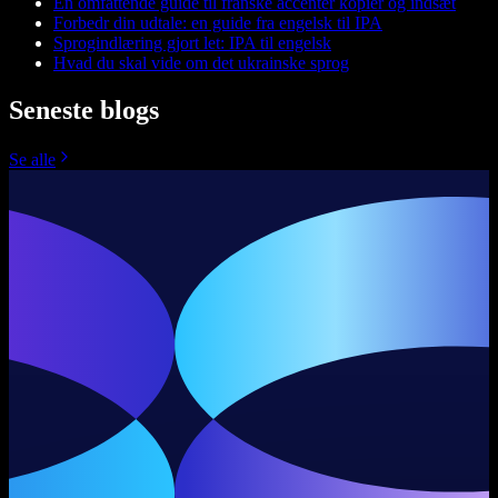
En omfattende guide til franske accenter kopier og indsæt
Forbedr din udtale: en guide fra engelsk til IPA
Sprogindlæring gjort let: IPA til engelsk
Hvad du skal vide om det ukrainske sprog
Seneste blogs
Se alle