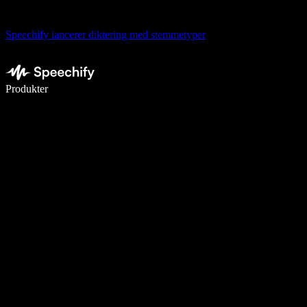
Speechify lancerer diktering med stemmetyper
Skriv 5× hurtigere med stemmeskrivning
Produkter
Læs mere