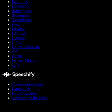
Português
Български
ქართული
Slovenčina
Slovenščina
Eesti
Hrvatski
Ελληνικά
Lietuvių
עברית
Bahasa Indonesia
বাংলা
Català
Bahasa Melayu
اردو
Cookie-indstillinger
Brugsvilkår
Privatlivspolitik
© Speechify Inc 2026