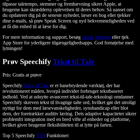
tilpasse taletempo, stemmer og fremhævning sikrer Apple, at
brugerne kan skræddersy oplevelsen til deres behov. Så uanset om
du opdaterer dig på de seneste nyheder, læser en bog eller tjekker
dine e-mails, så prøv Speak Screen og nyd bekvemmeligheden ved
at få din enhed til at læse for dig.
For mere information og support, besøg
Apple Support
eller tjek
App Store for yderligere tilgængelighedsapps. God fornøjelse med
lytningen!
Prøv Speechify
Tekst til Tale
Pris
: Gratis at prøve
Speechify
Tekst til Tale
er et banebrydende værktøj, der har
revolutioneret måden, hvorpå individer forbruger tekstbaseret
indhold. Ved at udnytte avanceret tekst-til-tale-teknologi omdanner
Speechify skreven tekst til livagtige talte ord, hvilket gør det utroligt
nyttigt for dem med læsevanskeligheder, synshandicap eller blot
dem, der foretrækker auditiv læring. Dets adaptive kapaciteter sikrer
problemfri integration med en bred vifte af enheder og platforme,
hvilket giver brugerne fleksibiliteten til at lytte på farten.
Top 5 Speechify
TTS
Funktioner
: