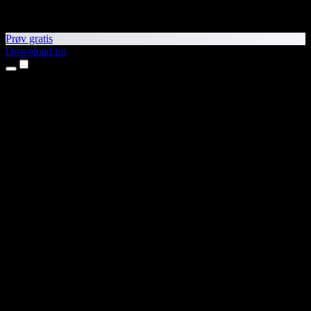
Prøv gratis
Download nu
Produkter
Tekst til tale
iPhone- og iPad-apps
Android-app
Chrome-udvidelse
Edge-udvidelse
Webapp
Mac-app
Windows-app