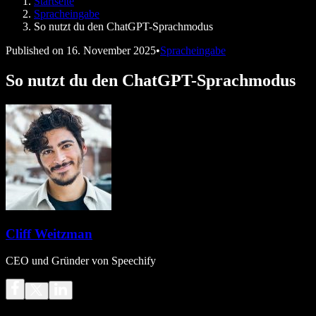
Startseite
Speechify für Entwickler
Spracheingabe
So nutzt du den ChatGPT-Sprachmodus
Published on
16. November 2025
•
Spracheingabe
So nutzt du den ChatGPT-Sprachmodus
Cliff Weitzman
CEO und Gründer von Speechify