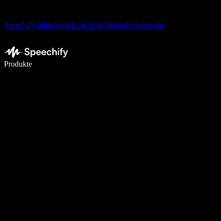
Speechify führt Sprach-zu-Text-Diktierfunktion ein
5× schneller schreiben mit Spracheingabe
Produkte
Mehr erfahren