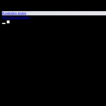
Kostenlos testen
Jetzt herunterladen
Produkte
Texte vorlesen lassen
iPhone- & iPad-Apps
Android-App
Chrome-Erweiterung
Edge-Erweiterung
Web-App
Mac-App
Windows-App