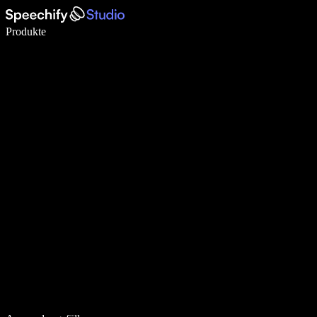
5× schneller schreiben mit Spracheingabe
Produkte
Mehr erfahren