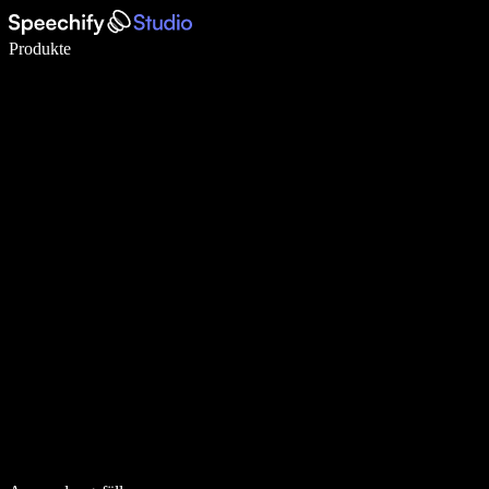
5× schneller schreiben mit Spracheingabe
Produkte
Mehr erfahren