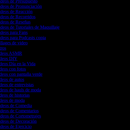
ideos de Presupuesto
ideos de Pronunciación
Videos de Reacción
ideos de Recorridos
Videos de Reseñas
ideos de Tutoriales de Maquillaje
ideos para Fans
ideos para Podcasts copia
ollages de video
ntros
videos ASMR
videos DIY
ideos Día en la Vida
ideos con fotos
ideos con pantalla verde
ideos de autos
ideos de entrevistas
ideos de hauls de moda
ideos de historias
videos de moda
Videos de Comedia
Videos de Comentarios
ideos de Cortometrajes
Videos de Decoración
ideos de Ejercicio