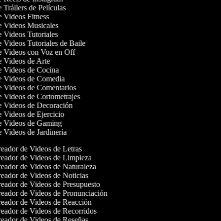
e Tráilers de Películas
de Videos Fitness
de Videos Musicales
e Videos Tutoriales
e Videos Tutoriales de Baile
de Videos con Voz en Off
de Videos de Arte
de Videos de Cocina
de Videos de Comedia
de Videos de Comentarios
de Videos de Cortometrajes
de Videos de Decoración
e Videos de Ejercicio
de Videos de Gaming
e Videos de Jardinería
eador de Videos de Letras
eador de Videos de Limpieza
eador de Videos de Naturaleza
eador de Videos de Noticias
eador de Videos de Presupuesto
eador de Videos de Pronunciación
eador de Videos de Reacción
eador de Videos de Recorridos
eador de Videos de Reseñas