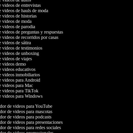
e videos de entrevistas
de videos de hauls de moda
e videos de historias
de videos de moda
e videos de parodia
e videos de preguntas y respuestas
e videos de recorridos por casas
e videos de sátira
e videos de testimonios
de videos de unboxing
e videos de viajes
de videos demo
de videos educativos
e videos inmobiliarios
de videos para Android
de videos para Mac
de videos para TikTok
de videos para Windows
or de videos para YouTube
or de videos para mascotas
or de videos para podcasts
or de videos para presentaciones
or de videos para redes sociales
or de videos promocionales