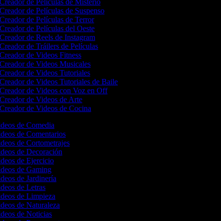
Creador de Películas de Misterio
Creador de Películas de Suspenso
Creador de Películas de Terror
Creador de Películas del Oeste
Creador de Reels de Instagram
Creador de Tráilers de Películas
Creador de Videos Fitness
Creador de Videos Musicales
Creador de Videos Tutoriales
Creador de Videos Tutoriales de Baile
Creador de Videos con Voz en Off
Creador de Videos de Arte
Creador de Videos de Cocina
Videos de Comedia
Videos de Comentarios
ideos de Cortometrajes
Videos de Decoración
ideos de Ejercicio
Videos de Gaming
ideos de Jardinería
ideos de Letras
Videos de Limpieza
ideos de Naturaleza
ideos de Noticias