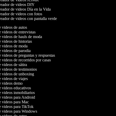
eador de videos DIY
eador de videos Día en la Vida
eador de videos con fotos
eador de videos con pantalla verde
e videos de autos
e videos de entrevistas
de videos de hauls de moda
e videos de historias
de videos de moda
e videos de parodia
e videos de preguntas y respuestas
e videos de recorridos por casas
e videos de sátira
e videos de testimonios
de videos de unboxing
e videos de viajes
de videos demo
de videos educativos
e videos inmobiliarios
de videos para Android
de videos para Mac
de videos para TikTok
de videos para Windows
e videos de autos