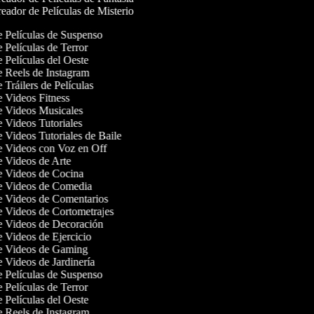
eador de Películas de Misterio
de Películas de Suspenso
e Películas de Terror
e Películas del Oeste
de Reels de Instagram
e Tráilers de Películas
de Videos Fitness
de Videos Musicales
e Videos Tutoriales
e Videos Tutoriales de Baile
de Videos con Voz en Off
de Videos de Arte
de Videos de Cocina
de Videos de Comedia
de Videos de Comentarios
de Videos de Cortometrajes
de Videos de Decoración
e Videos de Ejercicio
de Videos de Gaming
e Videos de Jardinería
de Películas de Suspenso
e Películas de Terror
e Películas del Oeste
de Reels de Instagram