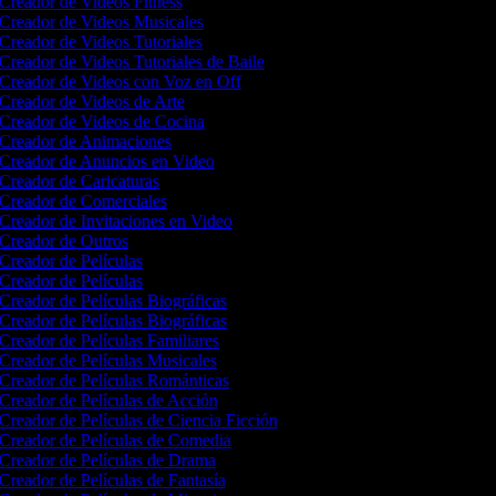
Creador de Videos Fitness
Creador de Videos Musicales
Creador de Videos Tutoriales
Creador de Videos Tutoriales de Baile
Creador de Videos con Voz en Off
Creador de Videos de Arte
Creador de Videos de Cocina
Creador de Animaciones
Creador de Anuncios en Video
Creador de Caricaturas
Creador de Comerciales
Creador de Invitaciones en Video
Creador de Outros
Creador de Películas
Creador de Películas
Creador de Películas Biográficas
Creador de Películas Biográficas
Creador de Películas Familiares
Creador de Películas Musicales
Creador de Películas Románticas
Creador de Películas de Acción
Creador de Películas de Ciencia Ficción
Creador de Películas de Comedia
Creador de Películas de Drama
Creador de Películas de Fantasía