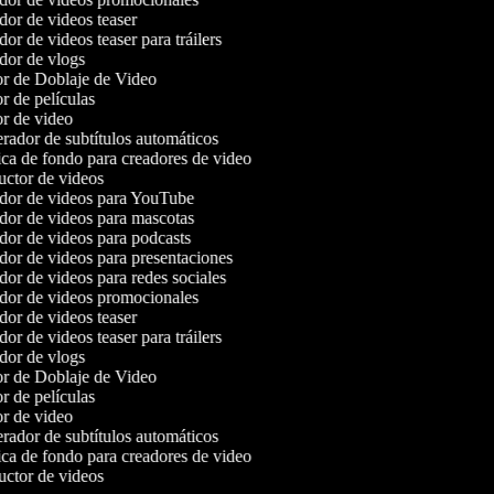
or de videos teaser
or de videos teaser para tráilers
or de vlogs
r de Doblaje de Video
r de películas
r de video
ador de subtítulos automáticos
a de fondo para creadores de video
ctor de videos
or de videos para YouTube
or de videos para mascotas
or de videos para podcasts
or de videos para presentaciones
or de videos para redes sociales
or de videos promocionales
or de videos teaser
or de videos teaser para tráilers
or de vlogs
r de Doblaje de Video
r de películas
r de video
ador de subtítulos automáticos
a de fondo para creadores de video
ctor de videos