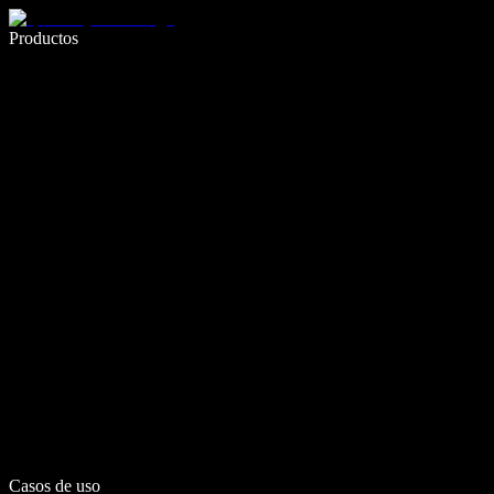
Escribe 5× más rápido con dictado por voz
Productos
Más información
Casos de uso