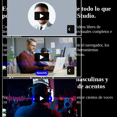
Esto es solo una probadita de todo lo que
podrás hacer con Speechify Studio.
Crea locuciones, agrega imágenes, audios y videos libres de
derechos, clona tu voz y arma proyectos audiovisuales completos e
impactantes.
Sin curva de aprendizaje y todo accesible desde el navegador, los
creadores de contenido pueden dejar atrás las herramientas
tradicionales y dar vida a todas sus ideas creativas.
Abrir Studio
Gran selección de voces masculinas y
femeninas con todo tipo de acentos
Ningún proyecto tiene que sonar igual. Elige entre cientos de voces
con IA y acentos distintos, y ajústalas a tu gusto.