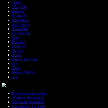
Türkçe
Tiếng Việt
Română
Português
Български
ქართული
Slovenčina
Slovenščina
Eesti
Hrvatski
Ελληνικά
Lietuvių
עברית
Bahasa Indonesia
বাংলা
Català
Bahasa Melayu
اردو
Preferencias de cookies
Términos del servicio
Política de privacidad
© Speechify Inc 2026