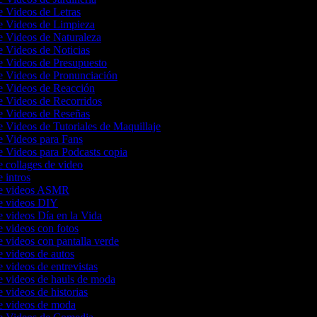
e Videos de Letras
de Videos de Limpieza
e Videos de Naturaleza
e Videos de Noticias
de Videos de Presupuesto
de Videos de Pronunciación
de Videos de Reacción
de Videos de Recorridos
de Videos de Reseñas
e Videos de Tutoriales de Maquillaje
de Videos para Fans
e Videos para Podcasts copia
e collages de video
e intros
de videos ASMR
de videos DIY
e videos Día en la Vida
e videos con fotos
e videos con pantalla verde
e videos de autos
e videos de entrevistas
e videos de hauls de moda
e videos de historias
de videos de moda