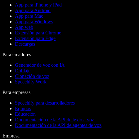
App para iPhone y iPad
App para Android
App para Mac
App para Windows
App web
Extensión para Chrome
Extensión para Edge
Descargas
Para creadores
Generador de voz con IA
Doblaje
Clonación de voz
Speechify Work
Para empresas
Speechify para desarrolladores
Equipos
Educación
Documentación de la API de texto a voz
Documentación de la API de agentes de voz
Empresa