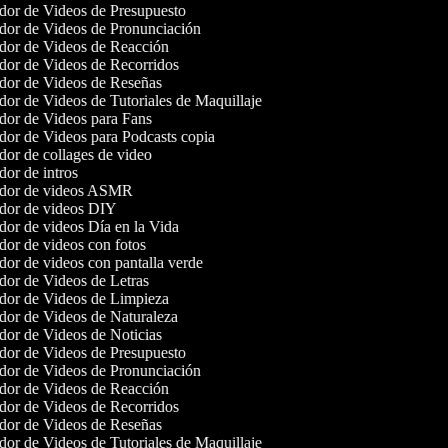
or de Videos de Presupuesto
or de Videos de Pronunciación
or de Videos de Reacción
or de Videos de Recorridos
or de Videos de Reseñas
or de Videos de Tutoriales de Maquillaje
or de Videos para Fans
or de Videos para Podcasts copia
or de collages de video
or de intros
dor de videos ASMR
dor de videos DIY
or de videos Día en la Vida
or de videos con fotos
or de videos con pantalla verde
or de Videos de Letras
or de Videos de Limpieza
or de Videos de Naturaleza
or de Videos de Noticias
or de Videos de Presupuesto
or de Videos de Pronunciación
or de Videos de Reacción
or de Videos de Recorridos
or de Videos de Reseñas
or de Videos de Tutoriales de Maquillaje