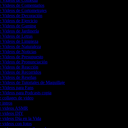
de Videos de Comedia
de Videos de Comentarios
e Videos de Cortometrajes
de Videos de Decoración
e Videos de Ejercicio
de Videos de Gaming
e Videos de Jardinería
e Videos de Letras
de Videos de Limpieza
e Videos de Naturaleza
e Videos de Noticias
de Videos de Presupuesto
de Videos de Pronunciación
de Videos de Reacción
de Videos de Recorridos
de Videos de Reseñas
e Videos de Tutoriales de Maquillaje
de Videos para Fans
e Videos para Podcasts copia
e collages de video
e intros
de videos ASMR
de videos DIY
e videos Día en la Vida
e videos con fotos