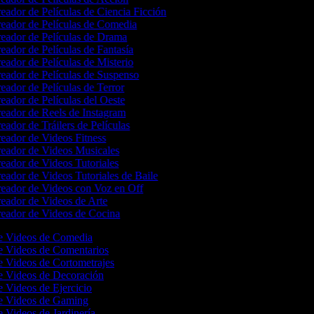
eador de Películas de Ciencia Ficción
eador de Películas de Comedia
eador de Películas de Drama
eador de Películas de Fantasía
eador de Películas de Misterio
eador de Películas de Suspenso
eador de Películas de Terror
eador de Películas del Oeste
eador de Reels de Instagram
eador de Tráilers de Películas
eador de Videos Fitness
eador de Videos Musicales
eador de Videos Tutoriales
eador de Videos Tutoriales de Baile
eador de Videos con Voz en Off
eador de Videos de Arte
eador de Videos de Cocina
de Videos de Comedia
de Videos de Comentarios
e Videos de Cortometrajes
de Videos de Decoración
e Videos de Ejercicio
de Videos de Gaming
e Videos de Jardinería