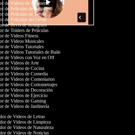
or de Videos de Jardinería
dor de Películas de Suspenso
or de Películas de Terror
or de Películas del Oeste
dor de Reels de Instagram
or de Tráilers de Películas
dor de Videos Fitness
dor de Videos Musicales
dor de Videos Tutoriales
or de Videos Tutoriales de Baile
dor de Videos con Voz en Off
dor de Videos de Arte
dor de Videos de Cocina
dor de Videos de Comedia
dor de Videos de Comentarios
dor de Videos de Cortometrajes
dor de Videos de Decoración
dor de Videos de Ejercicio
dor de Videos de Gaming
or de Videos de Jardinería
or de Videos de Letras
or de Videos de Limpieza
or de Videos de Naturaleza
or de Videos de Noticias