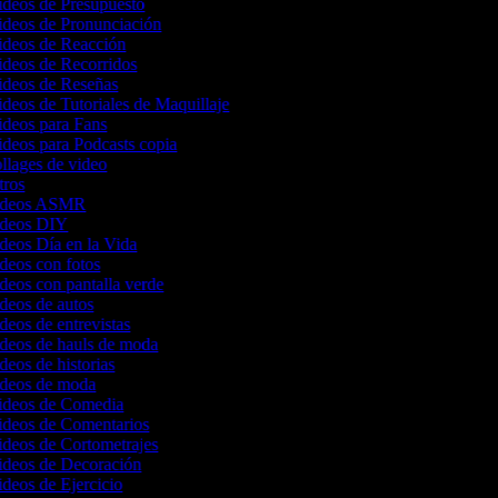
Videos de Presupuesto
Videos de Pronunciación
Videos de Reacción
Videos de Recorridos
Videos de Reseñas
ideos de Tutoriales de Maquillaje
Videos para Fans
ideos para Podcasts copia
ollages de video
ntros
 videos ASMR
videos DIY
ideos Día en la Vida
ideos con fotos
ideos con pantalla verde
ideos de autos
ideos de entrevistas
ideos de hauls de moda
ideos de historias
videos de moda
Videos de Comedia
Videos de Comentarios
ideos de Cortometrajes
Videos de Decoración
ideos de Ejercicio