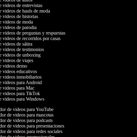
e videos de entrevistas
de videos de hauls de moda
e videos de historias
de videos de moda
de videos de parodia
de videos de preguntas y respuestas
e videos de recorridos por casas
e videos de sátira
de videos de testimonios
de videos de unboxing
e videos de viajes
de videos demo
de videos educativos
de videos inmobiliarios
de videos para Android
de videos para Mac
de videos para TikTok
de videos para Windows
or de videos para YouTube
or de videos para mascotas
or de videos para podcasts
or de videos para presentaciones
or de videos para redes sociales
or de videos promocionales