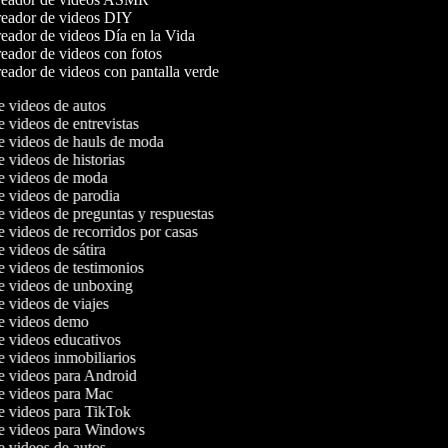
eador de videos DIY
eador de videos Día en la Vida
eador de videos con fotos
ador de videos con pantalla verde
de videos de autos
e videos de entrevistas
de videos de hauls de moda
e videos de historias
de videos de moda
de videos de parodia
de videos de preguntas y respuestas
e videos de recorridos por casas
e videos de sátira
de videos de testimonios
de videos de unboxing
e videos de viajes
de videos demo
de videos educativos
de videos inmobiliarios
de videos para Android
de videos para Mac
de videos para TikTok
de videos para Windows
de videos de autos