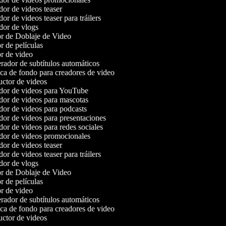
or de videos teaser
r de videos teaser para tráilers
or de vlogs
r de Doblaje de Video
 de películas
r de video
ador de subtítulos automáticos
a de fondo para creadores de video
ctor de videos
or de videos para YouTube
or de videos para mascotas
or de videos para podcasts
or de videos para presentaciones
or de videos para redes sociales
or de videos promocionales
or de videos teaser
r de videos teaser para tráilers
or de vlogs
r de Doblaje de Video
 de películas
r de video
ador de subtítulos automáticos
a de fondo para creadores de video
ctor de videos