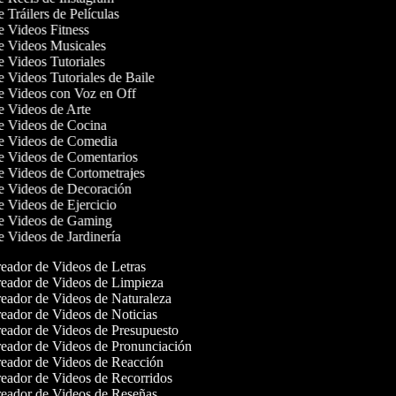
e Tráilers de Películas
de Videos Fitness
de Videos Musicales
de Videos Tutoriales
de Videos Tutoriales de Baile
de Videos con Voz en Off
de Videos de Arte
de Videos de Cocina
de Videos de Comedia
de Videos de Comentarios
de Videos de Cortometrajes
de Videos de Decoración
de Videos de Ejercicio
de Videos de Gaming
de Videos de Jardinería
eador de Videos de Letras
eador de Videos de Limpieza
eador de Videos de Naturaleza
eador de Videos de Noticias
eador de Videos de Presupuesto
eador de Videos de Pronunciación
eador de Videos de Reacción
eador de Videos de Recorridos
eador de Videos de Reseñas