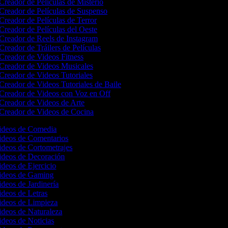
Creador de Películas de Misterio
Creador de Películas de Suspenso
Creador de Películas de Terror
Creador de Películas del Oeste
Creador de Reels de Instagram
Creador de Tráilers de Películas
Creador de Videos Fitness
Creador de Videos Musicales
Creador de Videos Tutoriales
Creador de Videos Tutoriales de Baile
Creador de Videos con Voz en Off
Creador de Videos de Arte
Creador de Videos de Cocina
Videos de Comedia
Videos de Comentarios
ideos de Cortometrajes
Videos de Decoración
ideos de Ejercicio
Videos de Gaming
ideos de Jardinería
ideos de Letras
Videos de Limpieza
ideos de Naturaleza
ideos de Noticias