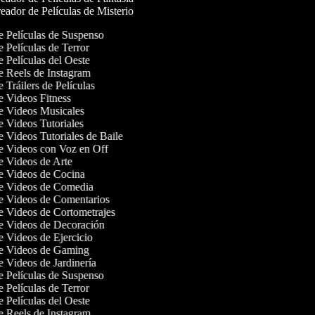
ador de Películas de Misterio
de Películas de Suspenso
e Películas de Terror
e Películas del Oeste
de Reels de Instagram
e Tráilers de Películas
de Videos Fitness
de Videos Musicales
de Videos Tutoriales
de Videos Tutoriales de Baile
de Videos con Voz en Off
de Videos de Arte
de Videos de Cocina
de Videos de Comedia
de Videos de Comentarios
de Videos de Cortometrajes
de Videos de Decoración
de Videos de Ejercicio
de Videos de Gaming
de Videos de Jardinería
de Películas de Suspenso
e Películas de Terror
e Películas del Oeste
de Reels de Instagram