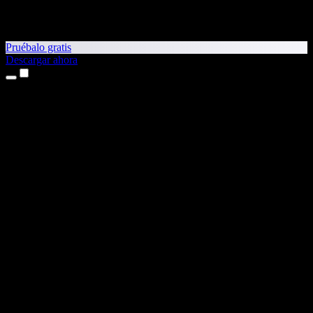
Pruébalo gratis
Descargar ahora
Productos
Texto a voz
App para iPhone y iPad
App para Android
Extensión para Chrome
Extensión para Edge
Aplicación web
App para Mac