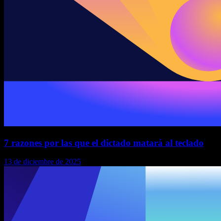
7 razones por las que el dictado matará al teclado
13 de diciembre de 2025