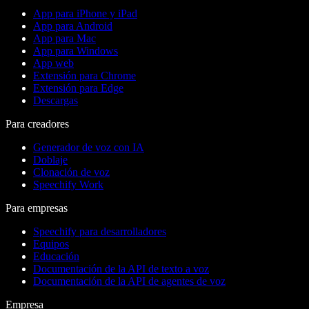
App para iPhone y iPad
App para Android
App para Mac
App para Windows
App web
Extensión para Chrome
Extensión para Edge
Descargas
Para creadores
Generador de voz con IA
Doblaje
Clonación de voz
Speechify Work
Para empresas
Speechify para desarrolladores
Equipos
Educación
Documentación de la API de texto a voz
Documentación de la API de agentes de voz
Empresa