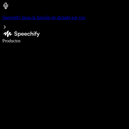
Speechify lanza la función de dictado por voz
Escribe 5× más rápido con dictado por voz
Productos
Más información