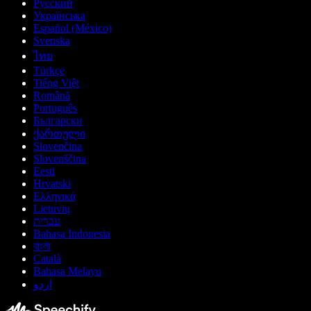
Русский
Українська
Español (México)
Svenska
ไทย
Türkçe
Tiếng Việt
Română
Português
Български
ქართული
Slovenčina
Slovenščina
Eesti
Hrvatski
Ελληνικά
Lietuvių
עברית
Bahasa Indonesia
বাংলা
Català
Bahasa Melayu
اردو