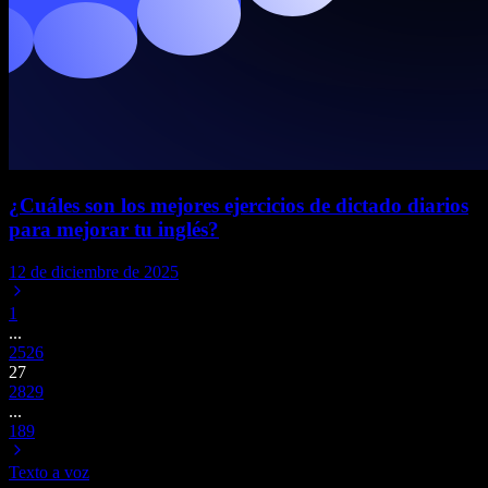
¿Cuáles son los mejores ejercicios de dictado diarios
para mejorar tu inglés?
12 de diciembre de 2025
1
...
25
26
27
28
29
...
189
Texto a voz