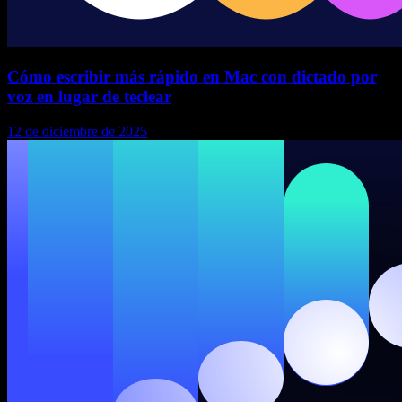
Cómo escribir más rápido en Mac con dictado por
voz en lugar de teclear
12 de diciembre de 2025