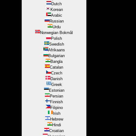
Dutch
Korean
Arabic
Russian
Urdu
Norwegian Bokmål
Polish
Swedish
Afrikaans
Bulgarian
Bangla
Catalan
Czech
Danish
Greek
Estonian
Persian
Finnish
Filipino
Irish
Hebrew
Hindi
Croatian