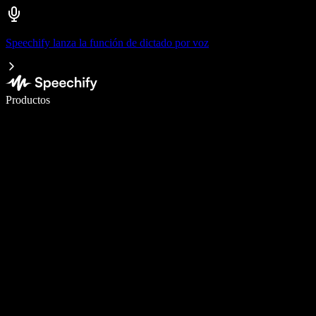
Speechify lanza la función de dictado por voz
Escribe 5× más rápido con dictado por voz
Productos
Más información