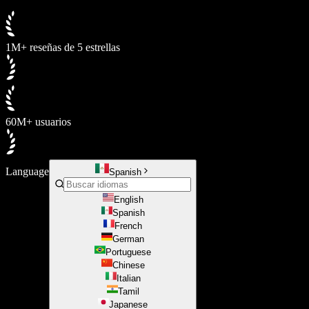
1M+ reseñas de 5 estrellas
60M+ usuarios
Language
Spanish
English
Spanish
French
German
Portuguese
Chinese
Italian
Tamil
Japanese