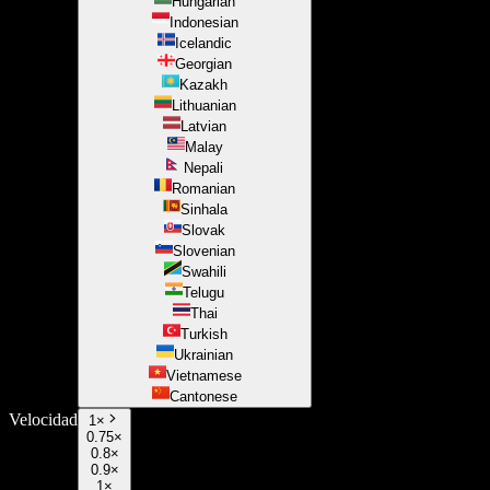
Hungarian
Indonesian
Icelandic
Georgian
Kazakh
Lithuanian
Latvian
Malay
Nepali
Romanian
Sinhala
Slovak
Slovenian
Swahili
Telugu
Thai
Turkish
Ukrainian
Vietnamese
Cantonese
Velocidad
1
×
0.75×
0.8×
0.9×
1×