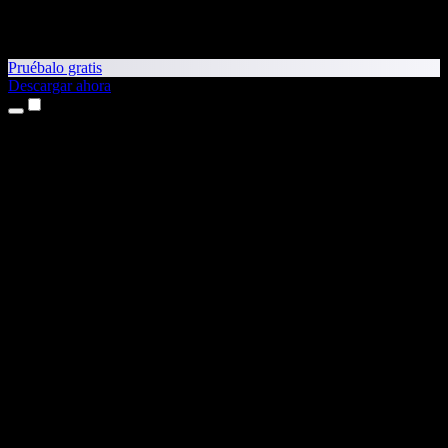
Pruébalo gratis
Descargar ahora
Productos
Texto a voz
App para iPhone y iPad
App para Android
Extensión para Chrome
Extensión para Edge
Aplicación web
App para Mac