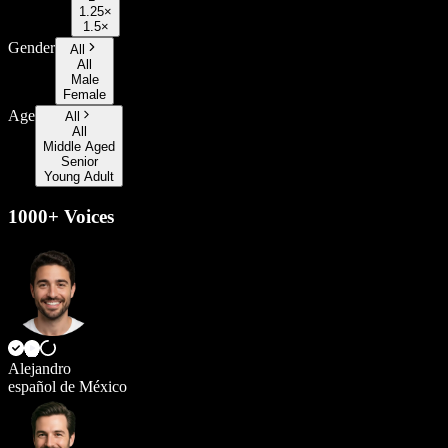
1.25×
1.5×
Gender
All
All
Male
Female
Age
All
All
Middle Aged
Senior
Young Adult
1000+ Voices
Alejandro
español de México