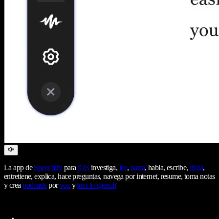
La app de
Speechify
para
iOS
investiga,
lee
,
narra
, habla, escribe,
dicta
,
entretiene, explica, hace preguntas, navega por internet, resume, toma notas
y crea
podcasts
por
voz
y
text-to-speech