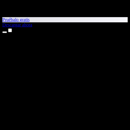
Pruébalo gratis
Descargar ahora
Productos
Texto a voz
App para iPhone y iPad
App para Android
Extensión para Chrome
Extensión para Edge
Aplicación web
App para Mac