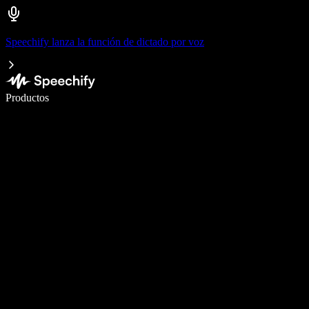
Speechify lanza la función de dictado por voz
Escribe 5× más rápido con dictado por voz
Productos
Más información