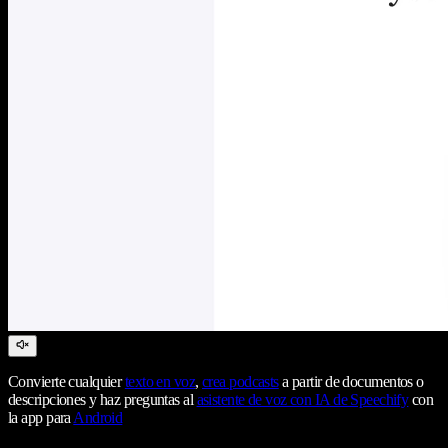
Convierte cualquier
texto en voz
,
crea podcasts
a partir de documentos o
descripciones y haz preguntas al
asistente de voz con IA de Speechify
con
la app para
Android