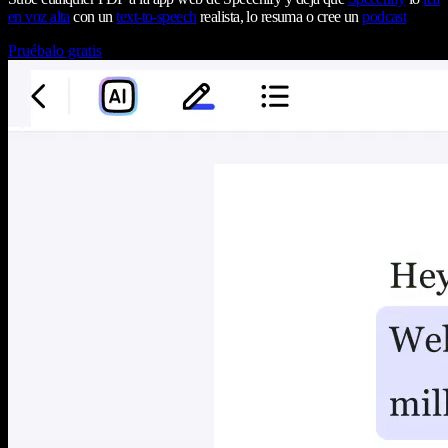
en voz alta
con un
text-to-speech
realista, lo resuma o cree un
podcast
Pruébalo gratis