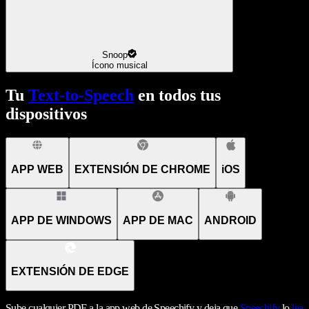
Snoop
Ícono musical
Tu
Text-to-Speech
en todos tus
dispositivos
APP WEB
EXTENSIÓN DE CHROME
iOS
APP DE WINDOWS
APP DE MAC
ANDROID
EXTENSIÓN DE EDGE
Sube cualquier PDF a la app web de Speechify y deja que
Speechify
lo
lea