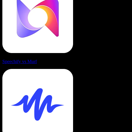
Speechify vs Murf