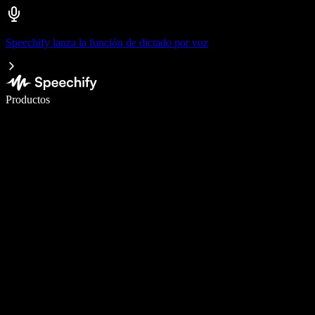
Speechify lanza la función de dictado por voz
Escribe 5× más rápido con dictado por voz
Productos
Más información