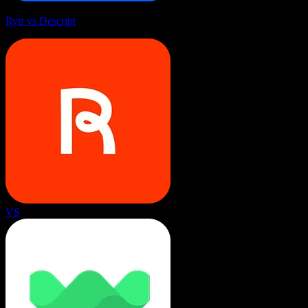
Rytr vs Descript
VS