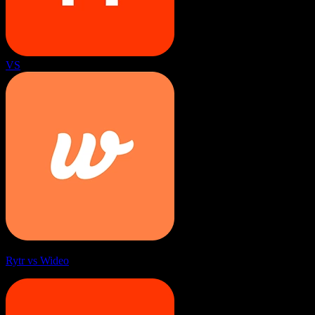
VS
Rytr vs Wideo