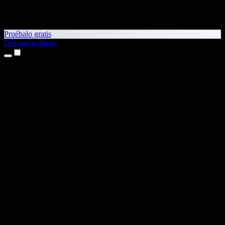
Pruébalo gratis
Descargar ahora
Productos
Texto a voz
App para iPhone y iPad
App para Android
Extensión para Chrome
Extensión para Edge
Aplicación web
App para Mac