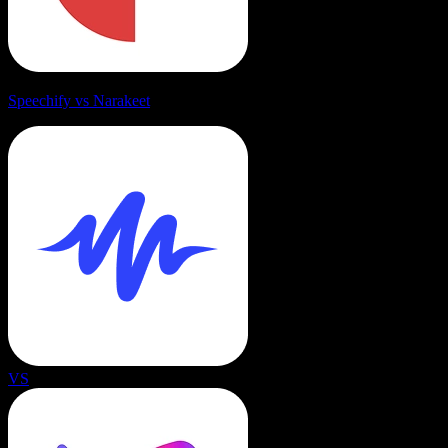
Speechify vs Narakeet
VS