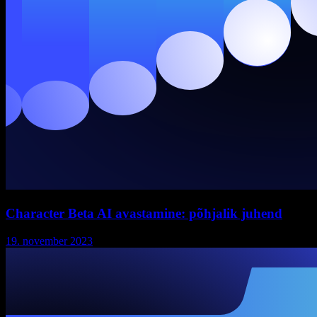
Character Beta AI avastamine: põhjalik juhend
19. november 2023