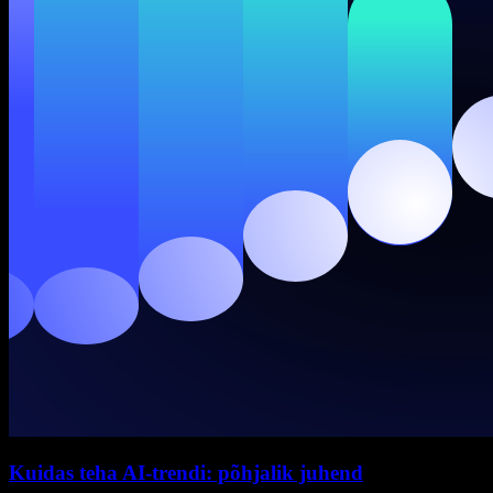
Kuidas teha AI-trendi: põhjalik juhend