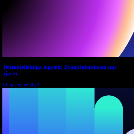
Tehisintellektiga logosid: Brändiidentiteedi uus
ajastu
14. november 2023