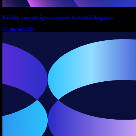
Kuidas muuta iga aruanne taskuhäälinguks
18. jaanuar 2026