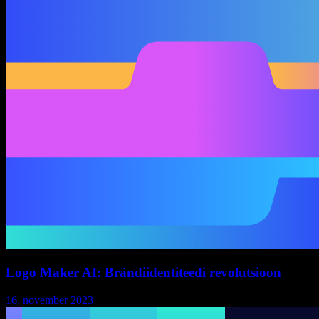
Logo Maker AI: Brändiidentiteedi revolutsioon
16. november 2023