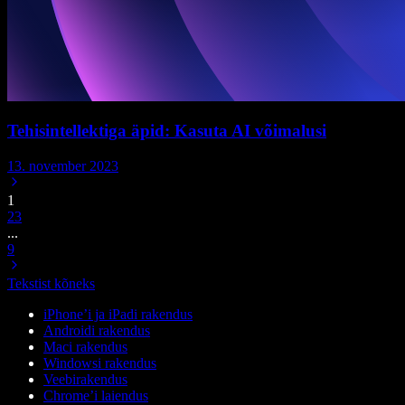
Tehisintellektiga äpid: Kasuta AI võimalusi
13. november 2023
1
2
3
...
9
Tekstist kõneks
iPhone’i ja iPadi rakendus
Androidi rakendus
Maci rakendus
Windowsi rakendus
Veebirakendus
Chrome’i laiendus