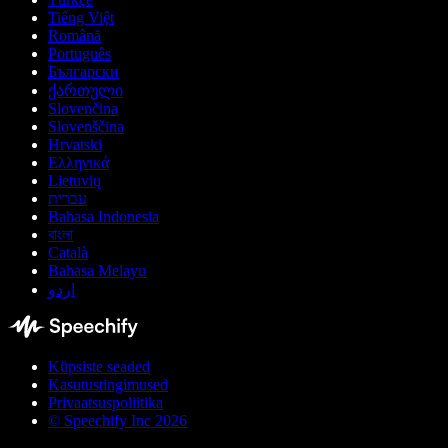
Tiếng Việt
Română
Português
Български
ქართული
Slovenčina
Slovenščina
Hrvatski
Ελληνικά
Lietuvių
עברית
Bahasa Indonesia
বাংলা
Català
Bahasa Melayu
اردو
Küpsiste seaded
Kasutustingimused
Privaatsuspoliitika
© Speechify Inc 2026