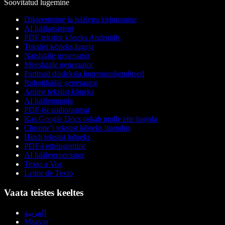
Soovitatud lugemine
Dikteerimine ja häälega kirjutamine
AI häälassistent
PDF tekstist kõneks Androidis
Tekstist kõneks lugeja
Naishääle generaator
Meeshääle generaator
Parimad düsleksia lugemisrakendused
Robotihääle generaator
Anime tekstist kõneks
AI häälemuutja
PDF-ist audioraamat
Kas Google Docs oskab mulle ette lugeda
Chrome’i tekstist kõneks laiendus
Hindi tekstist kõneks
PDF-i ettelugemine
AI häälegeneraator
Texto a Voz
Leitor de Texto
Vaata teistes keeltes
العربية
Magyar