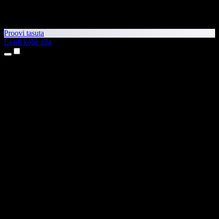
Proovi tasuta
Laadi kohe alla
Tooted
Tekst kõneks
iPhone’i ja iPadi rakendused
Androidi rakendus
Chrome’i laiendus
Edge’i laiendus
Veebirakendus
Maci rakendus
Windowsi rakendus