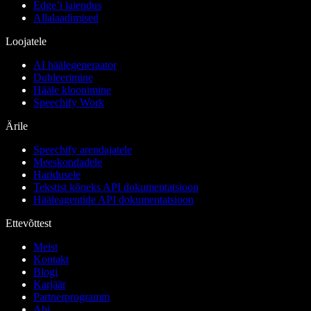
Edge’i laiendus
Allalaadimised
Loojatele
AI häälegeneraator
Dubleerimine
Hääle kloonimine
Speechify Work
Ärile
Speechify arendajatele
Meeskondadele
Haridusele
Tekstist kõneks API dokumentatsioon
Hääleagentide API dokumentatsioon
Ettevõttest
Meist
Kontakt
Blogi
Karjäär
Partnerprogramm
Abi