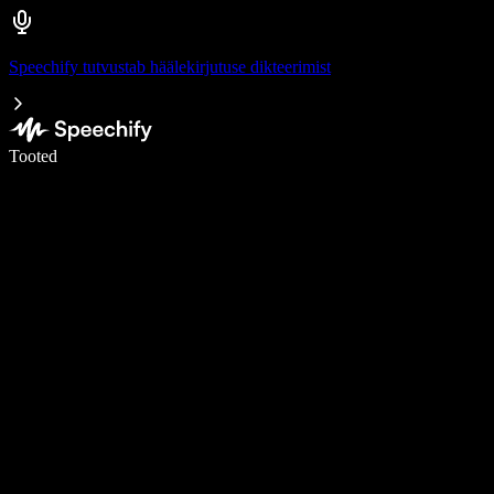
Speechify tutvustab häälekirjutuse dikteerimist
Kirjuta häälega 5× kiiremini
Tooted
Loe lähemalt