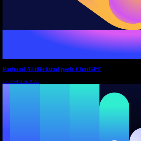
Parimad AI tööriistad peale ChatGPT
13. veebruar 2024