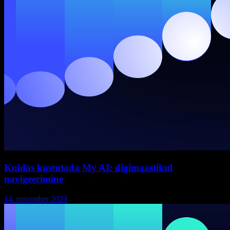
Kuidas kustutada My AI: digimaastikul
navigeerimine
14. november 2023