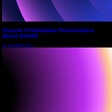
Character AI sisselogimine: Parimad nipid ja
algajate juhendid
15. november 2023