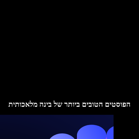
הפוסטים הטובים ביותר של בינה מלאכותית