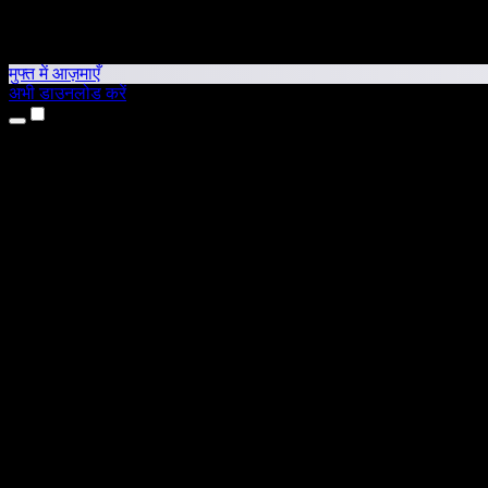
मुफ्त में आज़माएँ
अभी डाउनलोड करें
उत्पाद
टेक्स्ट टू स्पीच
iPhone और iPad ऐप्स
Android ऐप
Chrome एक्सटेंशन
Edge एक्सटेंशन
वेब ऐप
Mac ऐप
Windows ऐप