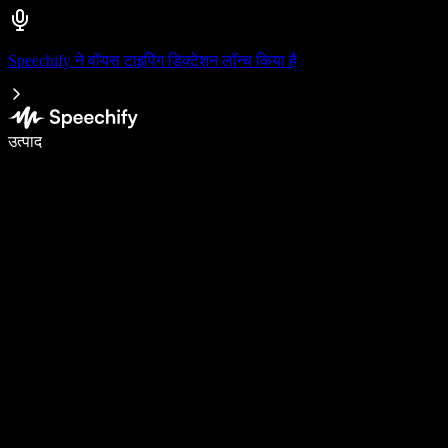
Speechify ने वॉयस टाइपिंग डिक्टेशन लॉन्च किया है
वॉइस टाइपिंग के साथ 5× तेज़ी से लिखें
उत्पाद
और जानें