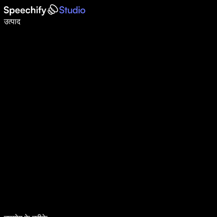
वॉइस टाइपिंग के साथ 5× तेज़ी से लिखें
उत्पाद
और जानें