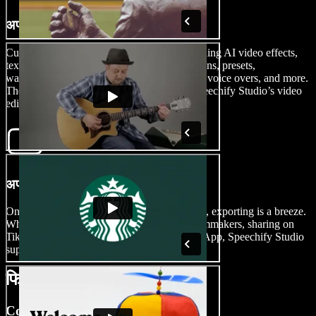
अपनी फिल्म बनाएं
Customize your Hollywood-style film by adding AI video effects,
text animations, green screen effects, transitions, presets,
watermarks, sound effects, stickers, subtitles, voice overs, and more.
The editing possibilities are limitless with Speechify Studio’s video
editing tools.
अपनी फिल्म निर्यात करें
Once your cinematic masterpiece is complete, exporting is a breeze.
Whether you’re collaborating with fellow filmmakers, sharing on
TikTok, or sending your film through WhatsApp, Speechify Studio
supports a wide range of export options.
फिल्मों के प्रकार
Comedy & Rom-com Films