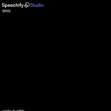
वॉइस टाइपिंग के साथ 5× तेज़ी से लिखें
उत्पाद
और जानें