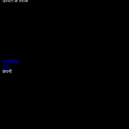
उपयोग के तरीके
डाउनलोड
API
कंपनी