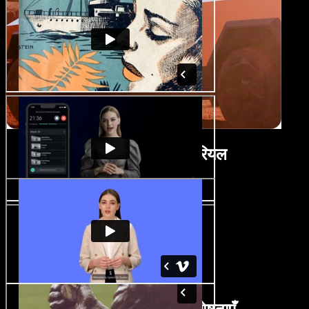
फिल्म संपादक ट्यूटोरियल