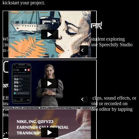
kickstart your project.
मिनटों में फिल्म कैसे बनाएं
Whether you’re an independent filmmaker, a student exploring
cinematography, or a seasoned movie maker, use Speechify Studio
to create films in no time at all.
अपनी फिल्म आयात करें
Effortlessly import your pre-production video clips, sound effects, or
images, whether shot on your iPhone or Android or recorded on
your Windows or Apple computer, into the video editor by tapping
Images/Videos.