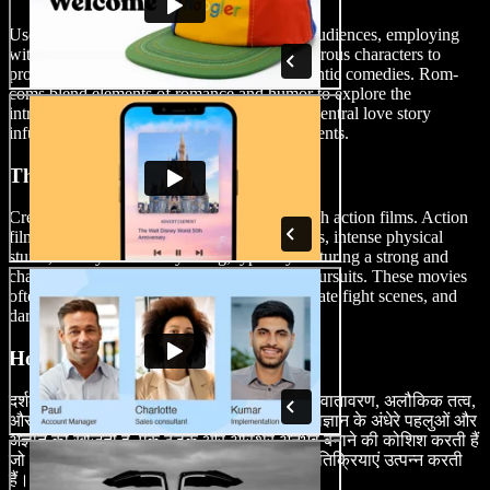
Use humor as a central element to entertain audiences, employing
witty dialogue, comedic situations, and humorous characters to
provoke laughter with comedy films or romantic comedies. Rom-
coms blend elements of romance and humor to explore the
intricacies of relationships, often featuring a central love story
infused with lighthearted and charming moments.
Thriller Films
Create exhilarating cinematic experiences with action films. Action
films are characterized high-energy sequences, intense physical
stunts, and dynamic storytelling, typically featuring a strong and
charismatic protagonist engaged in thrilling pursuits. These movies
often include elements like car chases, elaborate fight scenes, and
daring feats.
Horror Films
दर्शकों में डर और तनाव उत्पन्न करें, जैसे कि भयावह वातावरण, अलौकिक तत्व,
और डरावने प्राणी। हॉरर फिल्में अक्सर मानव मनोविज्ञान के अंधेरे पहलुओं और
अज्ञात को खोजती हैं, एक ठंडक और अस्थिर अनुभव बनाने की कोशिश करती हैं
जो डर, चिंता, और सदमे जैसी मजबूत भावनात्मक प्रतिक्रियाएं उत्पन्न करती
हैं।