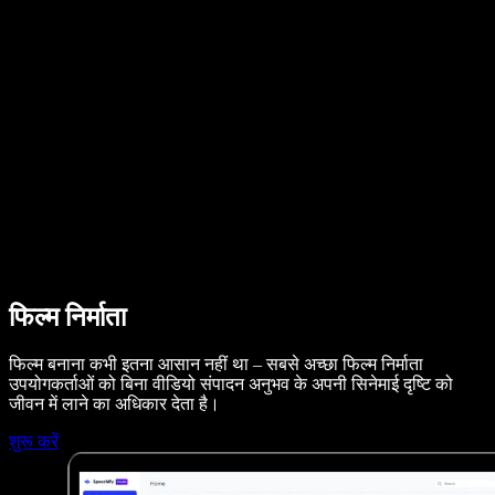
B2B केस स्टडीज़
AI वॉयस चेंजर
समीक्षाएं
ऐप्स जो टेक्स्ट पढ़कर सुनाते हैं
प्रेस
मुझे पढ़कर सुनाओ
टेक्स्ट टू स्पीच रीडर
एंटरप्राइज़
सेल्स टीम से बात करें
एंटरप्राइज़ और EDU के लिए स्पीचिफाई
Access to Work के लिए स्पीचिफाई
DSA के लिए स्पीचिफाई
SIMBA वॉयस एजेंट्स
डेवलपर्स के लिए स्पीचिफाई
फिल्म निर्माता
फिल्म बनाना कभी इतना आसान नहीं था – सबसे अच्छा फिल्म निर्माता
उपयोगकर्ताओं को बिना वीडियो संपादन अनुभव के अपनी सिनेमाई दृष्टि को
जीवन में लाने का अधिकार देता है।
शुरू करें