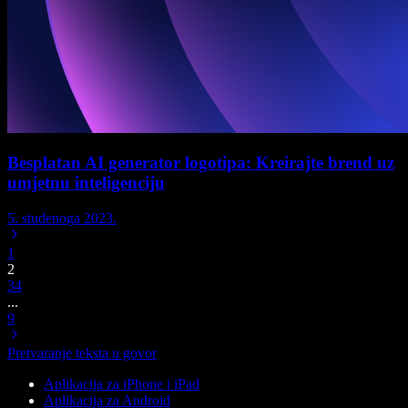
Besplatan AI generator logotipa: Kreirajte brend uz
umjetnu inteligenciju
5. studenoga 2023.
1
2
3
4
...
9
Pretvaranje teksta u govor
Aplikacija za iPhone i iPad
Aplikacija za Android