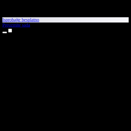
Isprobajte besplatno
Preuzmite sada
Proizvodi
Pretvaranje teksta u govor
Aplikacije za iPhone i iPad
Aplikacija za Android
Proširenje za Chrome
Proširenje za Edge
Web-aplikacija
Aplikacija za Mac
Aplikacija za Windows