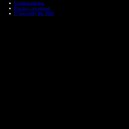
Uvjeti korištenja
Pravila o privatnosti
© Speechify Inc 2026