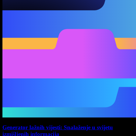
Generator lažnih vijesti: Snalaženje u svijetu
izmišljenih informacija