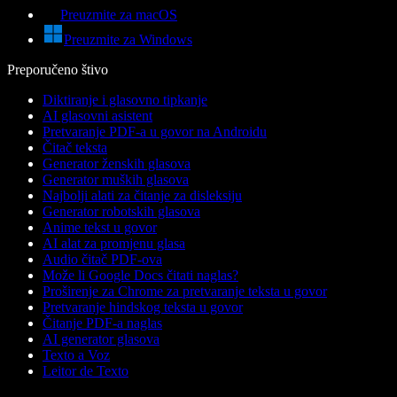
Preuzmite za macOS
Preuzmite za Windows
Preporučeno štivo
Diktiranje i glasovno tipkanje
AI glasovni asistent
Pretvaranje PDF-a u govor na Androidu
Čitač teksta
Generator ženskih glasova
Generator muških glasova
Najbolji alati za čitanje za disleksiju
Generator robotskih glasova
Anime tekst u govor
AI alat za promjenu glasa
Audio čitač PDF-ova
Može li Google Docs čitati naglas?
Proširenje za Chrome za pretvaranje teksta u govor
Pretvaranje hindskog teksta u govor
Čitanje PDF-a naglas
AI generator glasova
Texto a Voz
Leitor de Texto