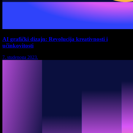
AI grafički dizajn: Revolucija kreativnosti i
učinkovitosti
7. studenoga 2023.