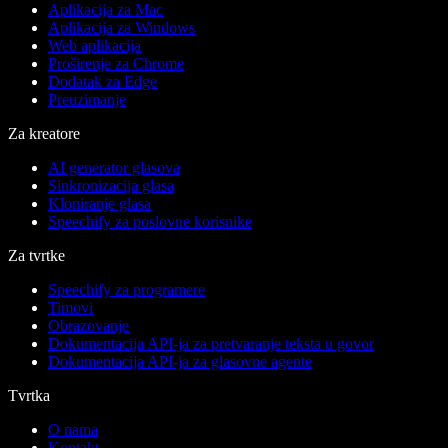
Aplikacija za Mac
Aplikacija za Windows
Web aplikacija
Proširenje za Chrome
Dodatak za Edge
Preuzimanje
Za kreatore
AI generator glasova
Sinkronizacija glasa
Kloniranje glasa
Speechify za poslovne korisnike
Za tvrtke
Speechify za programere
Timovi
Obrazovanje
Dokumentacija API-ja za pretvaranje teksta u govor
Dokumentacija API-ja za glasovne agente
Tvrtka
O nama
Kontakt