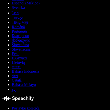
Español (México)
Svenska
ไทย
Türkçe
Tiếng Việt
Română
Português
Български
ქართული
Slovenčina
Slovenščina
Eesti
Ελληνικά
Lietuvių
עברית
Bahasa Indonesia
বাংলা
Català
Bahasa Melayu
اردو
Postavke kolačića