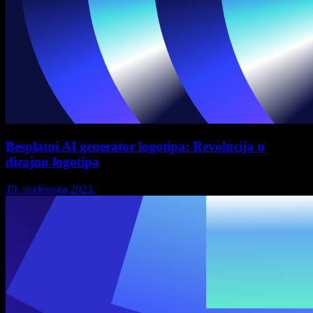
Besplatni AI generator logotipa: Revolucija u
dizajnu logotipa
10. studenoga 2023.