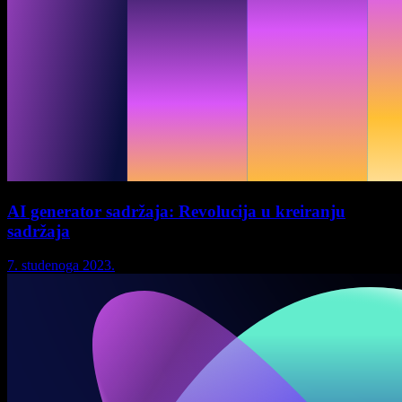
AI generator sadržaja: Revolucija u kreiranju
sadržaja
7. studenoga 2023.