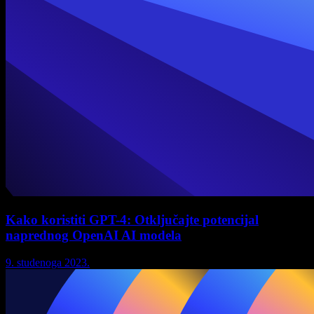
Kako koristiti GPT-4: Otključajte potencijal
naprednog OpenAI AI modela
9. studenoga 2023.