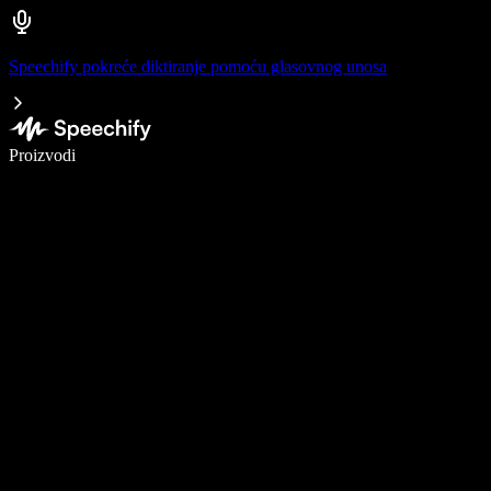
Speechify pokreće diktiranje pomoću glasovnog unosa
Pišite 5× brže uz glasovno diktiranje
Proizvodi
Saznajte više