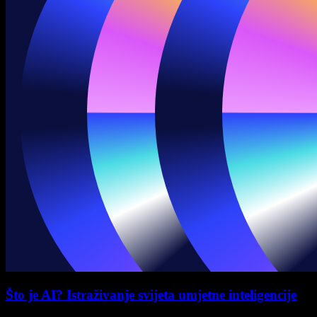
Što je AI? Istraživanje svijeta umjetne inteligencije