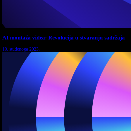
AI montaža videa: Revolucija u stvaranju sadržaja
10. studenoga 2023.