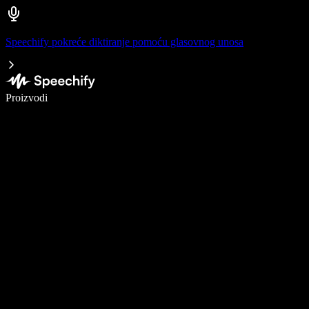
Speechify pokreće diktiranje pomoću glasovnog unosa
Pišite 5× brže uz glasovno diktiranje
Proizvodi
Saznajte više