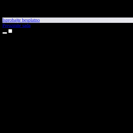
Isprobajte besplatno
Preuzmite sada
Proizvodi
Pretvaranje teksta u govor
Aplikacije za iPhone i iPad
Aplikacija za Android
Proširenje za Chrome
Proširenje za Edge
Web-aplikacija
Aplikacija za Mac
Aplikacija za Windows