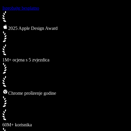
Isprobajte besplatno
2025 Apple Design Award
1M+ ocjena s 5 zvjezdica
Chrome proširenje godine
60M+ korisnika