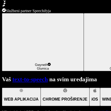
Službeni partner Speechifyja
Gwyneth
Glumica
Vaš
text-to-speech
na svim uređajima
WEB APLIKACIJA
CHROME PROŠIRENJE
iOS
WIN