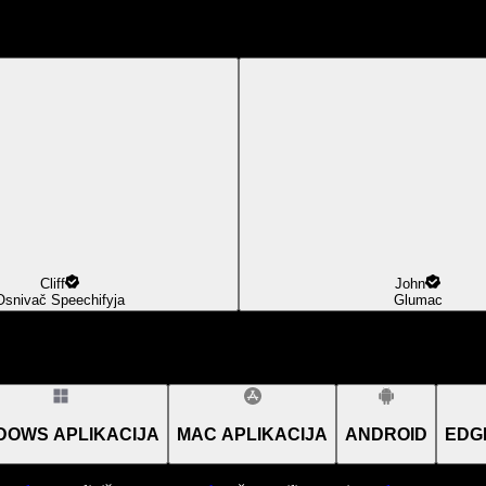
Cliff
John
Osnivač Speechifyja
Glumac
DOWS APLIKACIJA
MAC APLIKACIJA
ANDROID
EDG