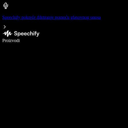
Speechify pokreće diktiranje pomoću glasovnog unosa
Pišite 5× brže uz glasovno diktiranje
Proizvodi
Saznajte više