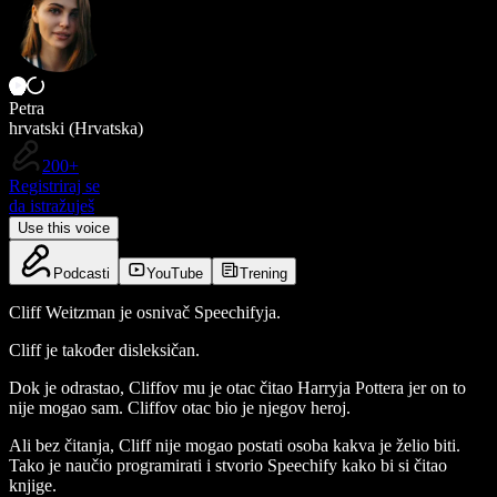
Petra
hrvatski (Hrvatska)
200+
Registriraj se
da istražuješ
Use this voice
Podcasti
YouTube
Trening
Cliff Weitzman je osnivač Speechifyja.
Cliff je također disleksičan.
Dok je odrastao, Cliffov mu je otac čitao Harryja Pottera jer on to
nije mogao sam. Cliffov otac bio je njegov heroj.
Ali bez čitanja, Cliff nije mogao postati osoba kakva je želio biti.
Tako je naučio programirati i stvorio Speechify kako bi si čitao
knjige.