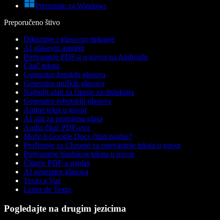
Preuzmite za Windows
Preporučeno štivo
Diktiranje i glasovno tipkanje
AI glasovni asistent
Pretvaranje PDF-a u govor na Androidu
Čitač teksta
Generator ženskih glasova
Generator muških glasova
Najbolji alati za čitanje za disleksiju
Generator robotskih glasova
Anime tekst u govor
AI alat za promjenu glasa
Audio čitač PDF-ova
Može li Google Docs čitati naglas?
Proširenje za Chrome za pretvaranje teksta u govor
Pretvaranje hindskog teksta u govor
Čitanje PDF-a naglas
AI generator glasova
Texto a Voz
Leitor de Texto
Pogledajte na drugim jezicima