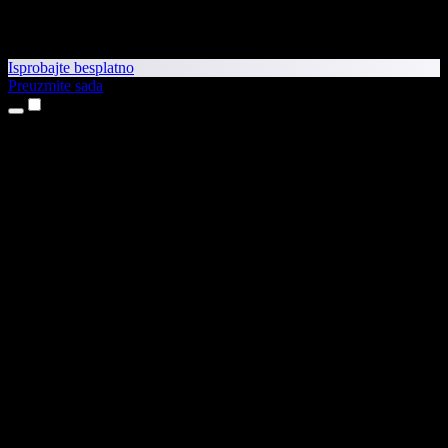
Isprobajte besplatno
Preuzmite sada
Proizvodi
Pretvaranje teksta u govor
Aplikacije za iPhone i iPad
Aplikacija za Android
Proširenje za Chrome
Proširenje za Edge
Web-aplikacija
Aplikacija za Mac
Aplikacija za Windows