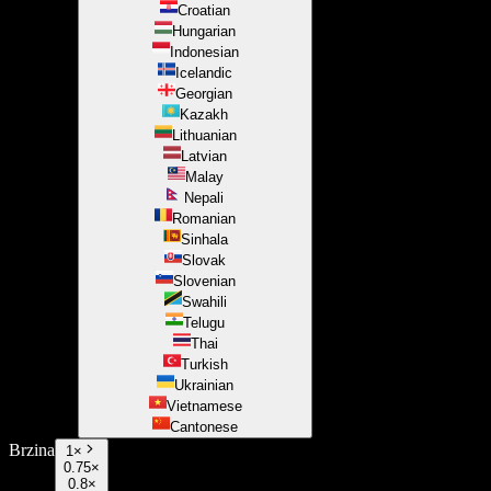
Croatian
Hungarian
Indonesian
Icelandic
Georgian
Kazakh
Lithuanian
Latvian
Malay
Nepali
Romanian
Sinhala
Slovak
Slovenian
Swahili
Telugu
Thai
Turkish
Ukrainian
Vietnamese
Cantonese
Brzina
1
×
0.75×
0.8×