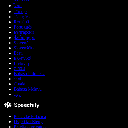
ไทย
Türkçe
Tiếng Việt
Română
Português
Български
ქართული
Slovenčina
Slovenščina
Eesti
Ελληνικά
Lietuvių
עברית
Bahasa Indonesia
বাংলা
Català
Bahasa Melayu
اردو
Postavke kolačića
Uvjeti korištenja
Pravila o privatnosti