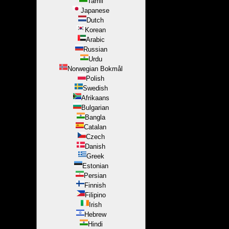
Tamil
Japanese
Dutch
Korean
Arabic
Russian
Urdu
Norwegian Bokmål
Polish
Swedish
Afrikaans
Bulgarian
Bangla
Catalan
Czech
Danish
Greek
Estonian
Persian
Finnish
Filipino
Irish
Hebrew
Hindi