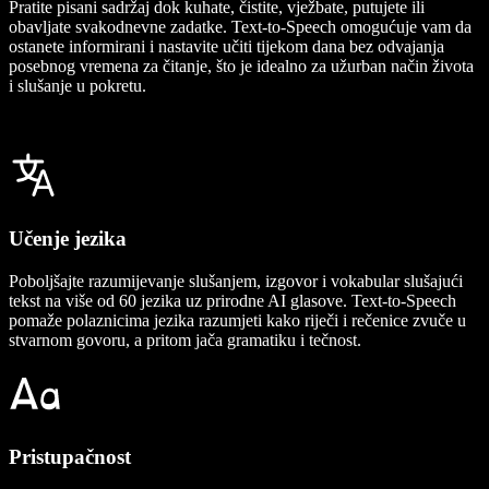
Pratite pisani sadržaj dok kuhate, čistite, vježbate, putujete ili
obavljate svakodnevne zadatke. Text-to-Speech omogućuje vam da
ostanete informirani i nastavite učiti tijekom dana bez odvajanja
posebnog vremena za čitanje, što je idealno za užurban način života
i slušanje u pokretu.
Učenje jezika
Poboljšajte razumijevanje slušanjem, izgovor i vokabular slušajući
tekst na više od 60 jezika uz prirodne AI glasove. Text-to-Speech
pomaže polaznicima jezika razumjeti kako riječi i rečenice zvuče u
stvarnom govoru, a pritom jača gramatiku i tečnost.
Pristupačnost