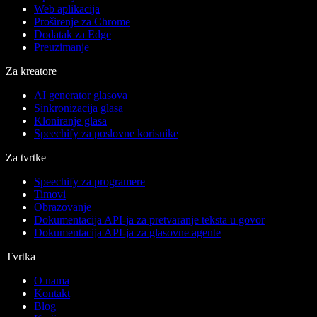
Web aplikacija
Proširenje za Chrome
Dodatak za Edge
Preuzimanje
Za kreatore
AI generator glasova
Sinkronizacija glasa
Kloniranje glasa
Speechify za poslovne korisnike
Za tvrtke
Speechify za programere
Timovi
Obrazovanje
Dokumentacija API-ja za pretvaranje teksta u govor
Dokumentacija API-ja za glasovne agente
Tvrtka
O nama
Kontakt
Blog