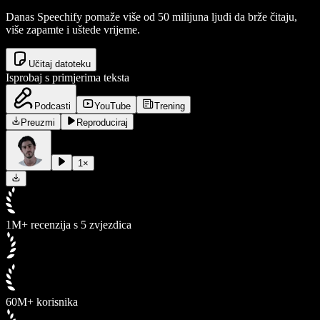
Danas Speechify pomaže više od 50 milijuna ljudi da brže čitaju,
više zapamte i uštede vrijeme.
Učitaj datoteku
Isprobaj s primjerima teksta
Podcasti
YouTube
Trening
Preuzmi
Reproduciraj
1
×
1M+ recenzija s 5 zvjezdica
60M+ korisnika