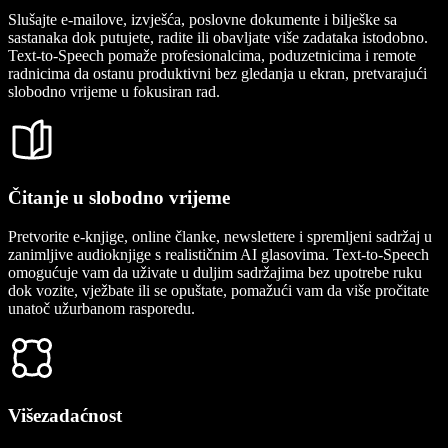
Slušajte e-mailove, izvješća, poslovne dokumente i bilješke sa
sastanaka dok putujete, radite ili obavljate više zadataka istodobno.
Text-to-Speech pomaže profesionalcima, poduzetnicima i remote
radnicima da ostanu produktivni bez gledanja u ekran, pretvarajući
slobodno vrijeme u fokusiran rad.
Čitanje u slobodno vrijeme
Pretvorite e-knjige, online članke, newslettere i spremljeni sadržaj u
zanimljive audioknjige s realističnim AI glasovima. Text-to-Speech
omogućuje vam da uživate u duljim sadržajima bez upotrebe ruku
dok vozite, vježbate ili se opuštate, pomažući vam da više pročitate
unatoč užurbanom rasporedu.
Višezadaćnost