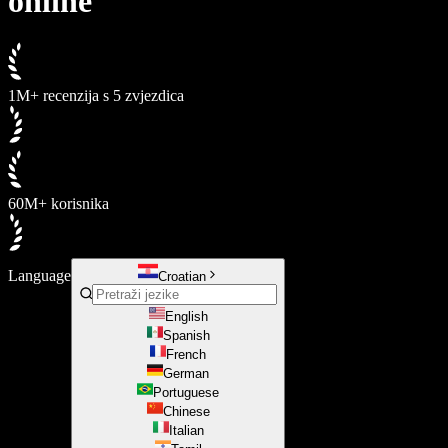
online
1M+ recenzija s 5 zvjezdica
60M+ korisnika
Language
Croatian
English
Spanish
French
German
Portuguese
Chinese
Italian