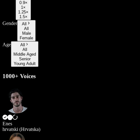
0.9×
1×
1.25×
1.5×
Gender
All
All
Male
Female
Age
All
All
Middle Aged
Senior
Young Adult
1000+ Voices
Enes
hrvatski (Hrvatska)