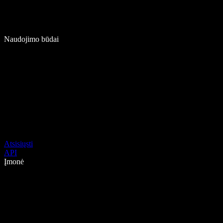
Naudojimo būdai
Atsisiųsti
API
Įmonė