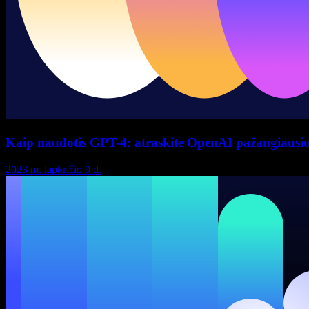
Kaip naudotis GPT-4: atraskite OpenAI pažangiausi
2023 m. lapkričio 9 d.