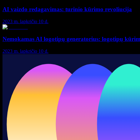
AI vaizdo redagavimas: turinio kūrimo revoliucija
2023 m. lapkričio 10 d.
Nemokamas AI logotipų generatorius: logotipų kūrimo
2023 m. lapkričio 10 d.