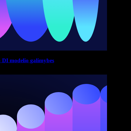
o DI modelio galimybes