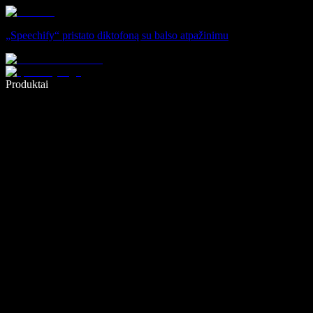
„Speechify“ pristato diktofoną su balso atpažinimu
Rašykite 5× greičiau naudodami diktavimą balsu
Produktai
Sužinokite daugiau