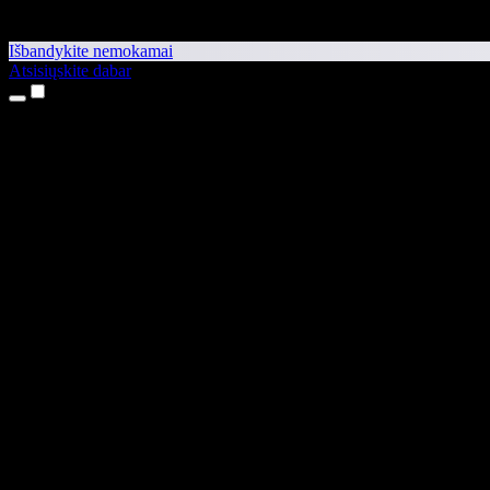
Išbandykite nemokamai
Atsisiųskite dabar
Produktai
Teksto skaitymas balsu
iPhone ir iPad programėlės
Android programėlė
Chrome plėtinys
Edge plėtinys
Interneto programėlė
Mac programėlė
Windows programėlė
AI balso generatorius
Įgarsinimas
Dubliavimas
Balso klonavimas