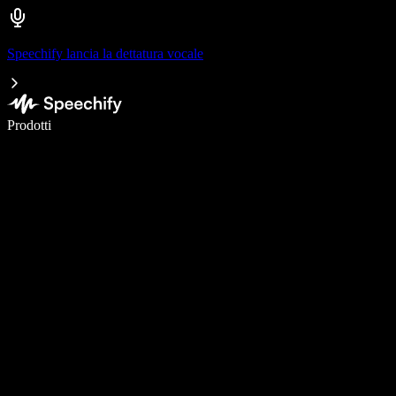
Speechify lancia la dettatura vocale
Scrivi 5× più velocemente con la dettatura vocale
Prodotti
Scopri di più