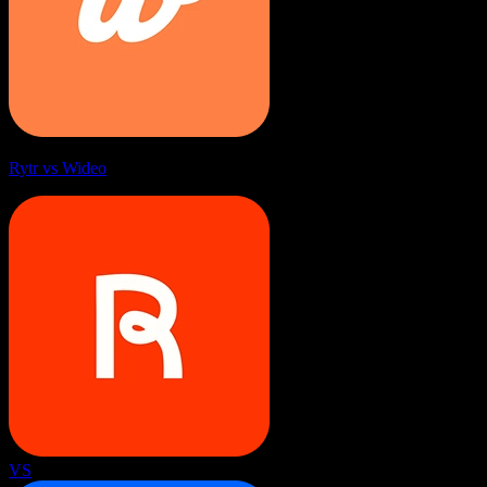
Rytr vs Wideo
VS