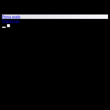
Prova gratis
Scarica ora
Prodotti
Sintesi vocale
App per iPhone e iPad
App Android
Estensione per Chrome
Estensione per Edge
App web
App per Mac
App Windows