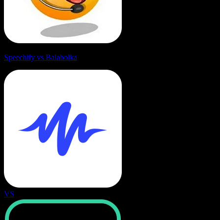
Speechify vs Balabolka
VS