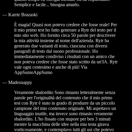
Semplice e facile... bisogna amarlo.
—
Karrie Brazaski
È magia! Quasi non potevo credere che fosse reale! Per
il mio primo test ho fatto generare a Rytr del testo per il
mio sito web. Ho fornito circa 50 parole per descrivere
la mia attività insieme al nome dell'azienda. Rytr ha
generato due varianti di testo, ciascuna con diversi
paragrafi di testo dal suono professionale. Ho
immediatamente condiviso i risultati con un amico che
non poteva credere che fosse stato scritto da un'IA. Rytr
vale ogni centesimo e anche di più! Via
AppSumoAppSumo
—
Madesnappy
Veramente sbalordito Sono rimasto letteralmente senza
parole per l'originalità del contenuto che il mio primo
test con Rytr è stato in grado di produrre da un piccolo
campione del mio contenuto originale. Mi aspettavo un
linguaggio inutile, ma invece sono rimasto veramente
sbalordito. L'ho fissato con stupore per ben 3 minuti
mentre la macchina delle idee nella mia testa girava
vorticosamente, e contemplavo tutti gli usi che potevo