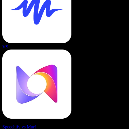
VS
Speechify vs Murf