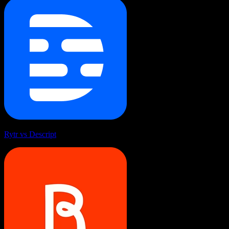
Rytr vs Descript