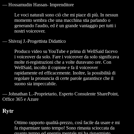
—
Hossamudin Hassan- Imprenditore
Le voci naturali sono ciò che mi piace di più. In nessun
momento sembra che una macchina stia parlando o
generando l'audio, ed è un grande vantaggio per tutti i
nostri voiceover.
—
Shivraj J.-Progettista Didattico
Produco video su YouTube e prima di WellSaid facevo
i voiceover da solo. Fare i voiceover da solo significava
molte ri-registrazioni che a volte duravano ore. Con
WellSaid, incollo il copione e fa il voiceover
rapidamente ed efficacemente. Inoltre, la possibilità di
regolare la pronuncia di certe parole garantisce che il
suono sia impeccabile.
—
Johnathan L.-Proprietario, Esperto Consulente SharePoint,
Office 365 e Azure
Rytr
Ottimo rapporto qualità-prezzo, così facile da usare e mi
fa risparmiare tanto tempo! Sono rimasta scioccata da
quanto tempo ed energia mentale mi ha risparmiato.