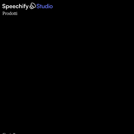
Scrivi 5× più velocemente con la dettatura vocale
Prodotti
Scopri di più