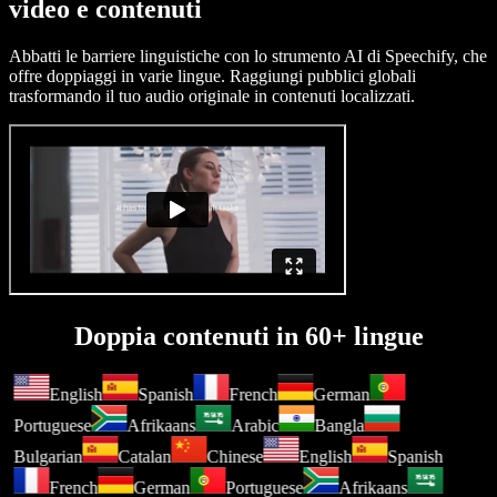
video e contenuti
Abbatti le barriere linguistiche con lo strumento AI di Speechify, che
offre doppiaggi in varie lingue. Raggiungi pubblici globali
trasformando il tuo audio originale in contenuti localizzati.
Doppia contenuti in 60+ lingue
English
Spanish
French
German
Portuguese
Afrikaans
Arabic
Bangla
Bulgarian
Catalan
Chinese
English
Spanish
French
German
Portuguese
Afrikaans